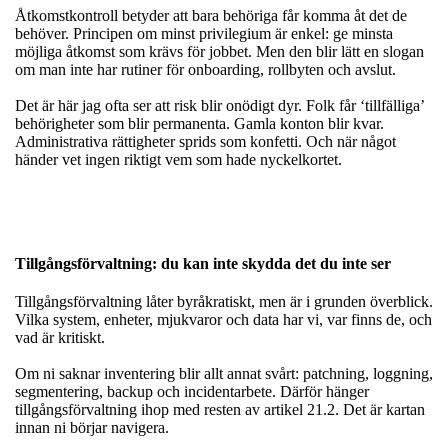
Åtkomstkontroll betyder att bara behöriga får komma åt det de
behöver. Principen om minst privilegium är enkel: ge minsta
möjliga åtkomst som krävs för jobbet. Men den blir lätt en slogan
om man inte har rutiner för onboarding, rollbyten och avslut.
Det är här jag ofta ser att risk blir onödigt dyr. Folk får ‘tillfälliga’
behörigheter som blir permanenta. Gamla konton blir kvar.
Administrativa rättigheter sprids som konfetti. Och när något
händer vet ingen riktigt vem som hade nyckelkortet.
Tillgångsförvaltning: du kan inte skydda det du inte ser
Tillgångsförvaltning låter byråkratiskt, men är i grunden överblick.
Vilka system, enheter, mjukvaror och data har vi, var finns de, och
vad är kritiskt.
Om ni saknar inventering blir allt annat svårt: patchning, loggning,
segmentering, backup och incidentarbete. Därför hänger
tillgångsförvaltning ihop med resten av artikel 21.2. Det är kartan
innan ni börjar navigera.