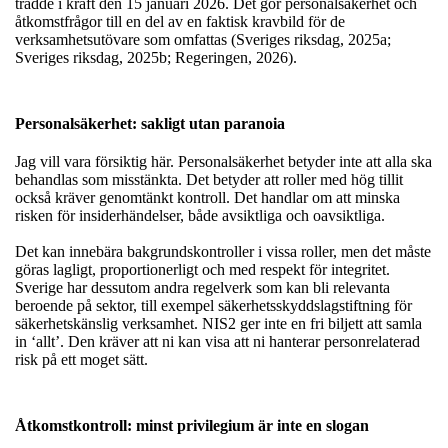
trädde i kraft den 15 januari 2026. Det gör personalsäkerhet och
åtkomstfrågor till en del av en faktisk kravbild för de
verksamhetsutövare som omfattas (Sveriges riksdag, 2025a;
Sveriges riksdag, 2025b; Regeringen, 2026).
Personalsäkerhet: sakligt utan paranoia
Jag vill vara försiktig här. Personalsäkerhet betyder inte att alla ska
behandlas som misstänkta. Det betyder att roller med hög tillit
också kräver genomtänkt kontroll. Det handlar om att minska
risken för insiderhändelser, både avsiktliga och oavsiktliga.
Det kan innebära bakgrundskontroller i vissa roller, men det måste
göras lagligt, proportionerligt och med respekt för integritet.
Sverige har dessutom andra regelverk som kan bli relevanta
beroende på sektor, till exempel säkerhetsskyddslagstiftning för
säkerhetskänslig verksamhet. NIS2 ger inte en fri biljett att samla
in ‘allt’. Den kräver att ni kan visa att ni hanterar personrelaterad
risk på ett moget sätt.
Åtkomstkontroll: minst privilegium är inte en slogan