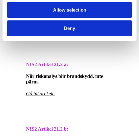
Allow selection
När kaptenen inte får lämna bryggan.
Deny
Gå till artikeln
NIS2 Artikel
21.2 a:
När riskanalys blir brandskydd, inte
pärm.
Gå till artikeln
NIS2 Artikel
21.2 b: