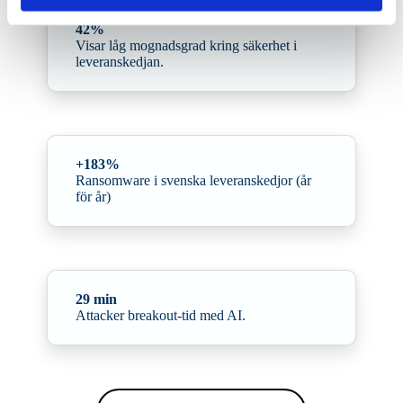
42%
Visar låg mognadsgrad kring säkerhet i
leveranskedjan.
+183%
Ransomware i svenska leveranskedjor (år
för år)
29 min
Attacker breakout-tid med AI.