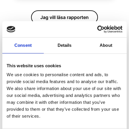
Jag vill läsa rapporten
Consent
Details
About
2026 · Q1 · THREAT INTELLIGENCE
This website uses cookies
Cyber Risk Navigator — Bygg operativ motståndskraft
We use cookies to personalise content and ads, to
I samarbete med Radar Group och Northwave Cyber
provide social media features and to analyse our traffic.
Security · Q1 uppdatering
We also share information about your use of our site with
our social media, advertising and analytics partners who
En kvartalsvis hotinformationsrapport för skandinaviska
organisationer. Denna utgåva dyker ner i
may combine it with other information that you’ve
cybersäkerhetslagen/NIS2, explosionen av AI-drivna attacker och
provided to them or that they’ve collected from your use
den kraftiga ökningen av incidenter i leveransskedjan.
of their services.