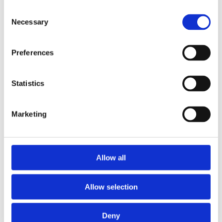
Consent
+100%
Necessary
Selection
Leveranskedjeattacker fördubblades 2024
→ 2025
Preferences
Statistics
+89%
Ökning av AI-drivna attacker år efter år
Marketing
Allow all
78%
Av svenska organisationer efterlever inte
kraven i NIS2
Allow selection
Deny