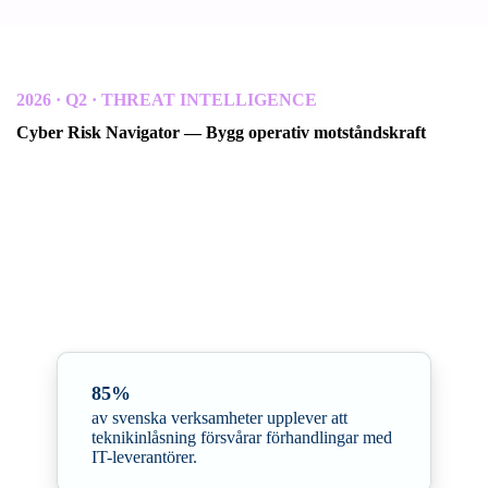
2026 · Q2 · THREAT INTELLIGENCE
Cyber Risk Navigator — Bygg operativ motståndskraft
I samarbete med Radar Group och Northwave Cyber
Security · Q2 uppdatering
En kvartalsvis hotinformationsrapport för skandinaviska
organisationer
. Rapporten belyser hur digital autonomi har gått
från att vara en strategisk diskussion till att bli en avgörande fråga
för verksamheters motståndskraft.
85%
av svenska verksamheter upplever att
teknikinlåsning försvårar förhandlingar med
IT-leverantörer.