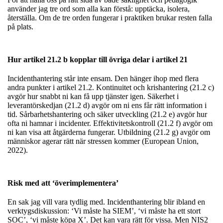
använder jag tre ord som alla kan förstå: upptäcka, isolera,
återställa. Om de tre orden fungerar i praktiken brukar resten falla
på plats.
Hur artikel 21.2 b kopplar till övriga delar i artikel 21
Incidenthantering står inte ensam. Den hänger ihop med flera
andra punkter i artikel 21.2. Kontinuitet och krishantering (21.2 c)
avgör hur snabbt ni kan få upp tjänster igen. Säkerhet i
leverantörskedjan (21.2 d) avgör om ni ens får rätt information i
tid. Sårbarhetshantering och säker utveckling (21.2 e) avgör hur
ofta ni hamnar i incidenter. Effektivitetskontroll (21.2 f) avgör om
ni kan visa att åtgärderna fungerar. Utbildning (21.2 g) avgör om
människor agerar rätt när stressen kommer (European Union,
2022).
Risk med att ‘överimplementera’
En sak jag vill vara tydlig med. Incidenthantering blir ibland en
verktygsdiskussion: ‘Vi måste ha SIEM’, ‘vi måste ha ett stort
SOC’, ‘vi måste köpa X’. Det kan vara rätt för vissa. Men NIS2