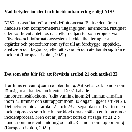
Vad betyder incident och incidenthantering enligt NIS2
NIS2 är ovanligt tydlig med definitionerna. En incident är en
händelse som komprometterar tillgänglighet, autenticitet, riktighet
eller konfidentialitet hos data eller de tjänster som erbjuds via
nätverks- och informationssystem. Incidenthantering är alla
åtgärder och procedurer som syftar till att förebygga, upptäcka,
analysera och begränsa, eller att svara på och återhämta sig från en
incident (European Union, 2022).
Det som ofta blir fel: att förväxla artikel 21 och artikel 23
Här finns en vanlig sammanblandning. Artikel 21.2 b handlar om
förmågan att hantera incidenter. De så kallade
rapporteringsklockorna (tidig varning inom 24 timmar, anmälan
inom 72 timmar och slutrapport inom 30 dagar) ligger i artikel 23.
Det betyder inte att artikel 21 och 23 är separata öar. Tvärtom: en
incidentprocess som inte klarar klockorna är sällan en fungerande
incidentprocess. Men det är juridiskt korrekt att säga att 21.2 b
handlar om incidenthantering och att 23 handlar om rapportering
(European Union, 2022).