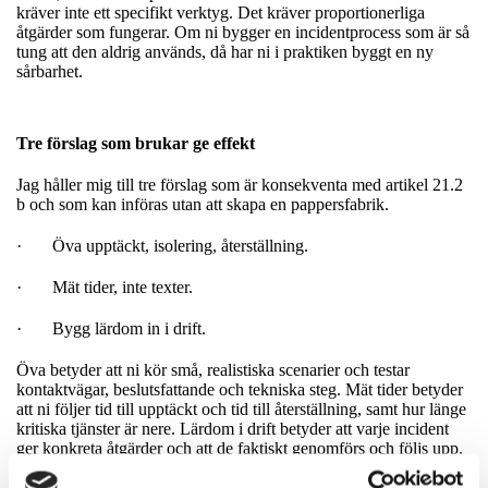
kräver inte ett specifikt verktyg. Det kräver proportionerliga
åtgärder som fungerar. Om ni bygger en incidentprocess som är så
tung att den aldrig används, då har ni i praktiken byggt en ny
sårbarhet.
Tre förslag som brukar ge effekt
Jag håller mig till tre förslag som är konsekventa med artikel 21.2
b och som kan införas utan att skapa en pappersfabrik.
· Öva upptäckt, isolering, återställning.
· Mät tider, inte texter.
· Bygg lärdom in i drift.
Öva betyder att ni kör små, realistiska scenarier och testar
kontaktvägar, beslutsfattande och tekniska steg. Mät tider betyder
att ni följer tid till upptäckt och tid till återställning, samt hur länge
kritiska tjänster är nere. Lärdom i drift betyder att varje incident
ger konkreta åtgärder och att de faktiskt genomförs och följs upp.
Det är så ni går från compliance till förmåga.