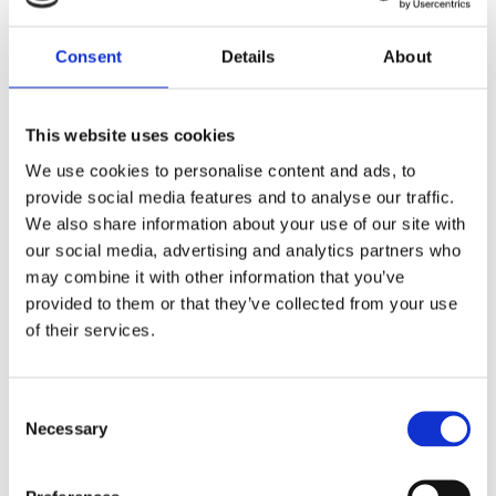
Slutkläm
Consent
Details
About
Artikel 21.2 b är inte ett krav på att aldrig bli angripen. Det är ett
krav på att ni ska kunna hantera verkligheten. Om ni kan visa att
ni upptäcker, isolerar och återställer och att ni lär av det som
This website uses cookies
händer, då är ni i praktiken på rätt väg. När det väl smäller är det
We use cookies to personalise content and ads, to
inte policyn som räddar er. Det är muskelminnet.
provide social media features and to analyse our traffic.
We also share information about your use of our site with
Referenser
our social media, advertising and analytics partners who
may combine it with other information that you’ve
European Union. (2022). Directive (EU) 2022/2555 (NIS2).
provided to them or that they’ve collected from your use
Official Journal of the European Union, L 333.
of their services.
Myndigheten för civilt försvar. (2026). Det här är
cybersäkerhetslagen. https://www.mcf.se/
Consent
Sveriges riksdag. (2025). Cybersäkerhetslag (2025:1506). Svensk
Necessary
Selection
författningssamling.