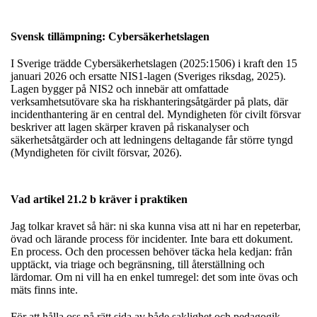
Svensk tillämpning: Cybersäkerhetslagen
I Sverige trädde Cybersäkerhetslagen (2025:1506) i kraft den 15
januari 2026 och ersatte NIS1-lagen (Sveriges riksdag, 2025).
Lagen bygger på NIS2 och innebär att omfattade
verksamhetsutövare ska ha riskhanteringsåtgärder på plats, där
incidenthantering är en central del. Myndigheten för civilt försvar
beskriver att lagen skärper kraven på riskanalyser och
säkerhetsåtgärder och att ledningens deltagande får större tyngd
(Myndigheten för civilt försvar, 2026).
Vad artikel 21.2 b kräver i praktiken
Jag tolkar kravet så här: ni ska kunna visa att ni har en repeterbar,
övad och lärande process för incidenter. Inte bara ett dokument.
En process. Och den processen behöver täcka hela kedjan: från
upptäckt, via triage och begränsning, till återställning och
lärdomar. Om ni vill ha en enkel tumregel: det som inte övas och
mäts finns inte.
För att hålla oss på rätt sida av både saklighet och pedagogik