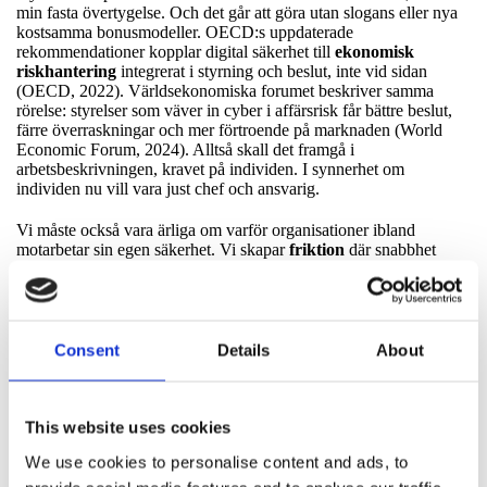
min fasta övertygelse. Och det går att göra utan slogans eller nya
kostsamma bonusmodeller. OECD:s uppdaterade
rekommendationer kopplar digital säkerhet till
ekonomisk
riskhantering
integrerat i styrning och beslut, inte vid sidan
(OECD, 2022). Världsekonomiska forumet beskriver samma
rörelse: styrelser som väver in cyber i affärsrisk får bättre beslut,
färre överraskningar och mer förtroende på marknaden (World
Economic Forum, 2024). Alltså skall det framgå i
arbetsbeskrivningen, kravet på individen. I synnerhet om
individen nu vill vara just chef och ansvarig.
Vi måste också vara ärliga om varför organisationer ibland
motarbetar sin egen säkerhet. Vi skapar
friktion
där snabbhet
belönas och säkerhet straffas. Säkerhet är en kostnad och påverkar
omsättningen negativt i den miljön. Vi skapar
beroenden
där
ingen äger hela risken. Vi skapar
falsk trygghet
med otaliga
dashboards med tveksamma och underliga riskmodeller, flöden
och processer som omöjliggör upptäckt i tid och inte bidrar på
Consent
Details
About
minsta sätt att visualisera verksamhetens motståndskraft och
återställningsförmåga. Det här är inte en moral- och etikfråga. Det
är en incitamentsfråga. När leverantörer, kunder och interna team
delar data, delar ansvar och delar mål, förändras spelet. Det är
This website uses cookies
ingen slump att EU nu inför
produktkrav
på digitala produkter.
We use cookies to personalise content and ads, to
Säkerhet ska finnas
före
marknaden, inte köpas till i efterhand
(European Commission, 2024). Det är heller ingen slump att