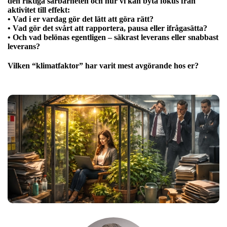
den riktiga sårbarheten och hur vi kan byta fokus från
aktivitet till effekt:
• Vad i er vardag gör det lätt att göra rätt?
• Vad gör det svårt att rapportera, pausa eller ifrågasätta?
• Och vad belönas egentligen – säkrast leverans eller snabbast
leverans?
Vilken “klimatfaktor” har varit mest avgörande hos er?