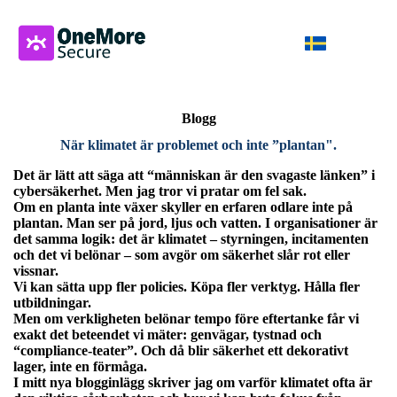
Blogg
När klimatet är problemet och inte ”plantan".
Det är lätt att säga att “människan är den svagaste länken” i
cybersäkerhet.
Men jag tror vi pratar om fel sak.
Om en planta inte växer skyller en erfaren odlare inte på
plantan. Man ser på jord, ljus och vatten. I organisationer är
det samma logik: det är klimatet – styrningen, incitamenten
och det vi belönar – som avgör om säkerhet slår rot eller
vissnar.
Vi kan sätta upp fler policies. Köpa fler verktyg. Hålla fler
utbildningar.
Men om verkligheten belönar tempo före eftertanke får vi
exakt det beteendet vi mäter: genvägar, tystnad och
“compliance-teater”. Och då blir säkerhet ett dekorativt
lager, inte en förmåga.
I mitt nya blogginlägg skriver jag om varför klimatet ofta är