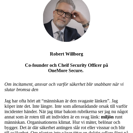
Robert Willborg
Co-founder och Cheif Security Officer på
OneMore Secure.
Om incitament, ansvar och varför säkerhet blir snabbare när vi
slutar bromsa den
Jag har ofta hört att “människan är den svagaste länken”. Jag
köper inte det. Inte längre. Inte som allenarådande orsak till varför
incidenter händer. När jag tittar bakom rubrikerna ser jag nu något
annat som är roten till att individen är en svag länk:
miljön
runt
människan. Organisationens klimat. Hur vi mäter, belönar och
bygger. Det är där säkerhet antingen slår rot eller vissnar och blir
till osäkerhet. Om plantan inte växer tittar en duktig odlare först på