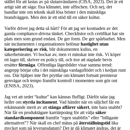
stället för att lastas av på slutanvändaren (CISA, 2023). Det är ett
artigt sätt att säga: fixa klimatet, inte affischen. Och nej, det
handlar inte om teknik skall lösa brister i den mänskliga
brandväggen. Men den är ett stöd till en säker kultur.
Varför driver jag detta så hårt? För att jag ser kostnaden av det
gamla compliance-drivna tänket. Checklistor och certifikat har sin
plats men som grund endast. De ger form. De ger spårbarhet. Men
när incitamenten i organisationen belönar
hastighet utan
kategorisering av risk
, blir dokumenten kuliss, en
säkerhetsteater. Vi bockar av, men vi minskar inte risk. Vi köper
ett lager till, skriver en policy till, och tror att staplade bevis
ersätter
förmåga
. Offentliga lägesbilder visar samma trend:
angrepp börjar ofta i det mänskliga vardagsflödet och i kedjan runt
oss. Där hjälper inte fler pryttlar om klimatet fortsatt premierar
genvägar och tempo framför kontroll i momenten som gör ont
(ENISA, 2023).
Jag vet att ordet “kultur” kan kännas fluffigt. Därför talar jag
hellre om
styrda incitament
. Vad händer när en säljchef får en
erkännande merit av att
stänga affärer säkert
, inte bara snabbt?
När får en produktägare karriärpoäng för att välja
säker
standardkomponent
framför “egen snabbfix” eller ”billigaste
alternativet”? När skall en chef mätas på
återställningstid
lika
mycket som på leveransdatum? Det är då klimatet ändras, det är