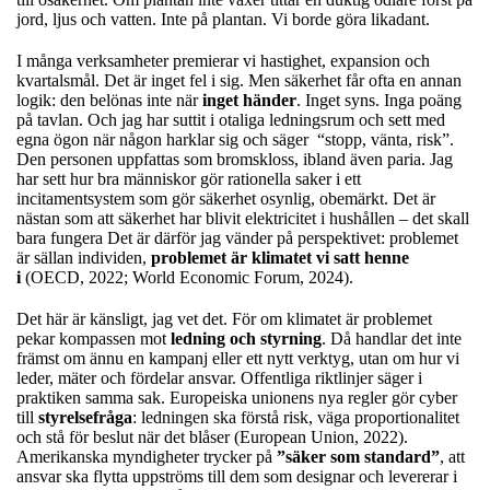
jord, ljus och vatten. Inte på plantan. Vi borde göra likadant.
I många verksamheter premierar vi hastighet, expansion och
kvartalsmål. Det är inget fel i sig. Men säkerhet får ofta en annan
logik: den belönas inte när
inget händer
. Inget syns. Inga poäng
på tavlan. Och jag har suttit i otaliga ledningsrum och sett med
egna ögon när någon harklar sig och säger “stopp, vänta, risk”.
Den personen uppfattas som bromskloss, ibland även paria. Jag
har sett hur bra människor gör rationella saker i ett
incitamentsystem som gör säkerhet osynlig, obemärkt. Det är
nästan som att säkerhet har blivit elektricitet i hushållen – det skall
bara fungera Det är därför jag vänder på perspektivet: problemet
är sällan individen,
problemet är klimatet vi satt henne
i
(OECD, 2022; World Economic Forum, 2024).
Det här är känsligt, jag vet det. För om klimatet är problemet
pekar kompassen mot
ledning och styrning
. Då handlar det inte
främst om ännu en kampanj eller ett nytt verktyg, utan om hur vi
leder, mäter och fördelar ansvar. Offentliga riktlinjer säger i
praktiken samma sak. Europeiska unionens nya regler gör cyber
till
styrelsefråga
: ledningen ska förstå risk, väga proportionalitet
och stå för beslut när det blåser (European Union, 2022).
Amerikanska myndigheter trycker på
”säker som standard”
, att
ansvar ska flytta uppströms till dem som designar och levererar i