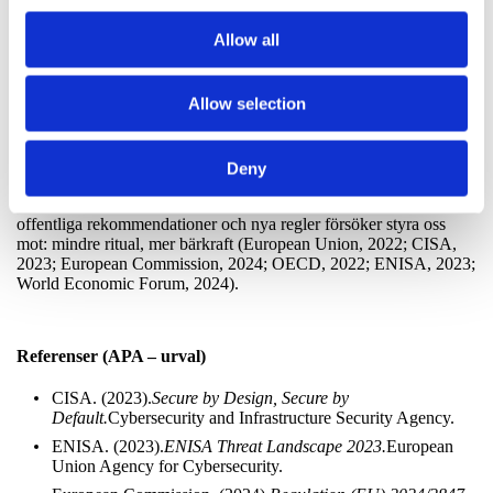
klimatet, byter vi beteendet. Det handlar
om
ägare
,
styrelser
och
ledning
. Men det är också det goda
Allow all
budskapet: när toppen ändrar klimatet, följer resten efter.
Slutklämmen är enkel. Vi kan fortsätta mäta hur snabbt vi kör.
Allow selection
Eller så mäter vi hur säkert vi kommer fram,
gång på gång
. Jag
väljer det senare. Inte för att jag gillar bromsar, är gubbe eller feg
för att gasa på. Nej, utan för att jag tycker om fart som håller och
inte har bråttom till konkursen. Det är skillnaden mellan att peka
Deny
finger åt “människan” och att göra jobbet med
miljön
. När vi gör
det växer både säkerheten och affären. Och det är precis vad både
offentliga rekommendationer och nya regler försöker styra oss
mot: mindre ritual, mer bärkraft (European Union, 2022; CISA,
2023; European Commission, 2024; OECD, 2022; ENISA, 2023;
World Economic Forum, 2024).
Referenser (APA – urval)
CISA. (2023).
Secure by Design, Secure by
Default.
Cybersecurity and Infrastructure Security Agency.
ENISA. (2023).
ENISA Threat Landscape 2023.
European
Union Agency for Cybersecurity.