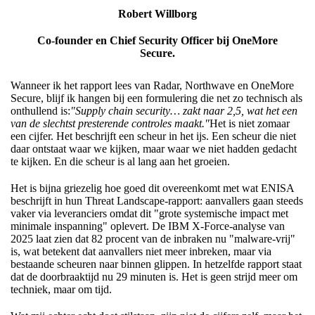
Robert Willborg
Co-founder en Chief Security Officer bij OneMore
Secure.
Wanneer ik het rapport lees van Radar, Northwave en OneMore
Secure, blijf ik hangen bij een formulering die net zo technisch als
onthullend is:
"Supply chain security… zakt naar 2,5, wat het een
van de slechtst presterende controles maakt."
Het is niet zomaar
een cijfer. Het beschrijft een scheur in het ijs. Een scheur die niet
daar ontstaat waar we kijken, maar waar we niet hadden gedacht
te kijken. En die scheur is al lang aan het groeien.
Het is bijna griezelig hoe goed dit overeenkomt met wat ENISA
beschrijft in hun Threat Landscape-rapport: aanvallers gaan steeds
vaker via leveranciers omdat dit "grote systemische impact met
minimale inspanning" oplevert. De IBM X-Force-analyse van
2025 laat zien dat 82 procent van de inbraken nu "malware-vrij"
is, wat betekent dat aanvallers niet meer inbreken, maar via
bestaande scheuren naar binnen glippen. In hetzelfde rapport staat
dat de doorbraaktijd nu 29 minuten is. Het is geen strijd meer om
techniek, maar om tijd.