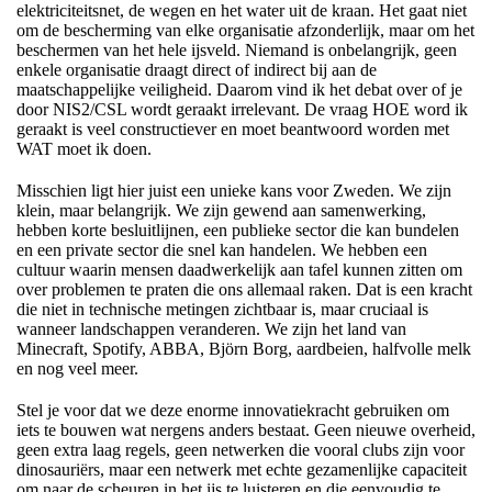
elektriciteitsnet, de wegen en het water uit de kraan. Het gaat niet
om de bescherming van elke organisatie afzonderlijk, maar om het
beschermen van het hele ijsveld. Niemand is onbelangrijk, geen
enkele organisatie draagt direct of indirect bij aan de
maatschappelijke veiligheid. Daarom vind ik het debat over of je
door NIS2/CSL wordt geraakt irrelevant. De vraag HOE word ik
geraakt is veel constructiever en moet beantwoord worden met
WAT moet ik doen.
Misschien ligt hier juist een unieke kans voor Zweden. We zijn
klein, maar belangrijk. We zijn gewend aan samenwerking,
hebben korte besluitlijnen, een publieke sector die kan bundelen
en een private sector die snel kan handelen. We hebben een
cultuur waarin mensen daadwerkelijk aan tafel kunnen zitten om
over problemen te praten die ons allemaal raken. Dat is een kracht
die niet in technische metingen zichtbaar is, maar cruciaal is
wanneer landschappen veranderen. We zijn het land van
Minecraft, Spotify, ABBA, Björn Borg, aardbeien, halfvolle melk
en nog veel meer.
Stel je voor dat we deze enorme innovatiekracht gebruiken om
iets te bouwen wat nergens anders bestaat. Geen nieuwe overheid,
geen extra laag regels, geen netwerken die vooral clubs zijn voor
dinosauriërs, maar een netwerk met echte gezamenlijke capaciteit
om naar de scheuren in het ijs te luisteren en die eenvoudig te