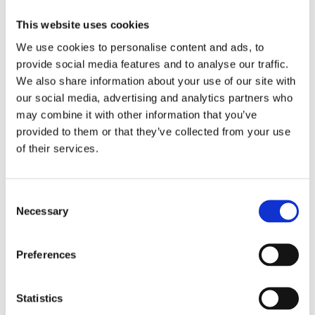
Uiteindelijk overleeft niet de sterkste organisatie, maar de
samenleving die leert te luisteren naar de fluisteringen voordat de
This website uses cookies
storm komt, en die ervoor zorgt dat iedereen overleeft.
We use cookies to personalise content and ads, to
provide social media features and to analyse our traffic.
Bronvermelding
We also share information about your use of our site with
our social media, advertising and analytics partners who
Radar, Northwave & OneMore Secure.
(2026).
Threat
may combine it with other information that you’ve
Intelligence Update Q1 – Cyber Risk Navigator: Building
Operational Resilience.
(Hoofdbasis voor cijfers over supply
provided to them or that they’ve collected from your use
chain-volwassenheid, AI-gedreven aanvallen en NIS2-
of their services.
voorbereiding.)
ENISA – European Union Agency for Cybersecurity.
(2024).
ENISA Threat Landscape 2024.
(Basis voor overwegingen
Consent
over aanvallersmethoden, supply chain-aanvallen en
Necessary
Selection
systeemrisico's.)
ENISA – European Union Agency for Cybersecurity.
Preferences
(2023).
Supply Chain Cybersecurity Good Practices.
(Basis voor
analyse van structurele zwaktes in leveranciersketens en
systeemeffecten.)
Statistics
IBM Security X-Force.
(2025).
Threat Intelligence Index 2025.