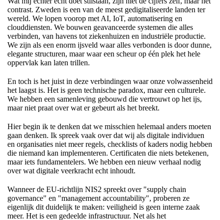
Wat mij echter echt doet stilstaan, zijn niet de cijfers zelf, maar het
contrast. Zweden is een van de meest gedigitaliseerde landen ter
wereld. We lopen voorop met AI, IoT, automatisering en
clouddiensten. We bouwen geavanceerde systemen die alles
verbinden, van havens tot ziekenhuizen en industriële productie.
We zijn als een enorm ijsveld waar alles verbonden is door dunne,
elegante structuren, maar waar een scheur op één plek het hele
oppervlak kan laten trillen.
En toch is het juist in deze verbindingen waar onze volwassenheid
het laagst is. Het is geen technische paradox, maar een culturele.
We hebben een samenleving gebouwd die vertrouwt op het ijs,
maar niet praat over wat er gebeurt als het breekt.
Hier begin ik te denken dat we misschien helemaal anders moeten
gaan denken. Ik spreek vaak over dat wij als digitale individuen
en organisaties niet meer regels, checklists of kaders nodig hebben
die niemand kan implementeren. Certificaten die niets betekenen,
maar iets fundamentelers. We hebben een nieuw verhaal nodig
over wat digitale veerkracht echt inhoudt.
Wanneer de EU-richtlijn NIS2 spreekt over "supply chain
governance" en "management accountability", proberen ze
eigenlijk dit duidelijk te maken: veiligheid is geen interne zaak
meer. Het is een gedeelde infrastructuur. Net als het