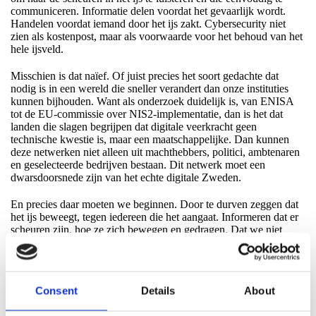
communiceren. Informatie delen voordat het gevaarlijk wordt.
Handelen voordat iemand door het ijs zakt. Cybersecurity niet
zien als kostenpost, maar als voorwaarde voor het behoud van het
hele ijsveld.
Misschien is dat naïef. Of juist precies het soort gedachte dat
nodig is in een wereld die sneller verandert dan onze instituties
kunnen bijhouden. Want als onderzoek duidelijk is, van ENISA
tot de EU-commissie over NIS2-implementatie, dan is het dat
landen die slagen begrijpen dat digitale veerkracht geen
technische kwestie is, maar een maatschappelijke. Dan kunnen
deze netwerken niet alleen uit machthebbers, politici, ambtenaren
en geselecteerde bedrijven bestaan. Dit netwerk moet een
dwarsdoorsnede zijn van het echte digitale Zweden.
En precies daar moeten we beginnen. Door te durven zeggen dat
het ijs beweegt, tegen iedereen die het aangaat. Informeren dat er
scheuren zijn, hoe ze zich bewegen en gedragen. Dat we niet
langer kunnen doen alsof elke organisatie op zichzelf staat of op
zichzelf aangewezen is. We zijn verbonden, met alle goede en
slechte gevolgen van dien. Een echte groepsimmuniteit creëren
tegen digitale gevaren en kwetsbaarheden dichten op basis van
Consent
Details
About
gezamenlijke ervaringen.