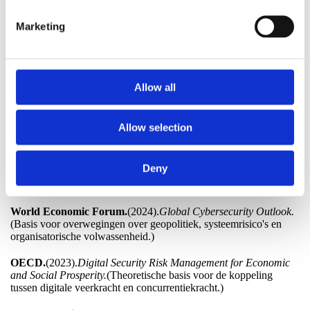
(Bron voor cijfers over malware-vrije inbraken,
identiteitsgebaseerde aanvallen en doorbraaktijden.)
Marketing
EU-commissie.
(2023–2025).
NIS2 Implementatierapporten &
Lidstaat-voorbereidingsbeoordelingen.
(Basis voor overwegingen
over NIS2-volwassenheid, governance-eisen en uitdagingen voor
lidstaten.)
Allow all
EU-commissie.
(2022).
Richtlijn (EU) 2022/2555 – NIS2 Richtlijn.
(Hoofdjuridische bron voor eisen aan supply chain governance,
Allow selection
management accountability en risicogebaseerde maatregelen.)
Microsoft Digital Defense Report.
(2023–2025). (Gebruikt als
Deny
achtergrond voor overwegingen over AI-gedreven aanvallen,
identiteitsmisbruik en het wereldwijde dreigingsbeeld.)
World Economic Forum.
(2024).
Global Cybersecurity Outlook.
(Basis voor overwegingen over geopolitiek, systeemrisico's en
organisatorische volwassenheid.)
OECD.
(2023).
Digital Security Risk Management for Economic
and Social Prosperity.
(Theoretische basis voor de koppeling
tussen digitale veerkracht en concurrentiekracht.)