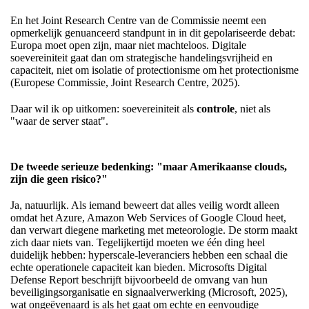
En het Joint Research Centre van de Commissie neemt een
opmerkelijk genuanceerd standpunt in in dit gepolariseerde debat:
Europa moet open zijn, maar niet machteloos. Digitale
soevereiniteit gaat dan om strategische handelingsvrijheid en
capaciteit, niet om isolatie of protectionisme om het protectionisme
(Europese Commissie, Joint Research Centre, 2025).
Daar wil ik op uitkomen: soevereiniteit als
controle
, niet als
"waar de server staat".
De tweede serieuze bedenking: "maar Amerikaanse clouds,
zijn die geen risico?"
Ja, natuurlijk. Als iemand beweert dat alles veilig wordt alleen
omdat het Azure, Amazon Web Services of Google Cloud heet,
dan verwart diegene marketing met meteorologie. De storm maakt
zich daar niets van. Tegelijkertijd moeten we één ding heel
duidelijk hebben: hyperscale-leveranciers hebben een schaal die
echte operationele capaciteit kan bieden. Microsofts Digital
Defense Report beschrijft bijvoorbeeld de omvang van hun
beveiligingsorganisatie en signaalverwerking (Microsoft, 2025),
wat ongeëvenaard is als het gaat om echte en eenvoudige