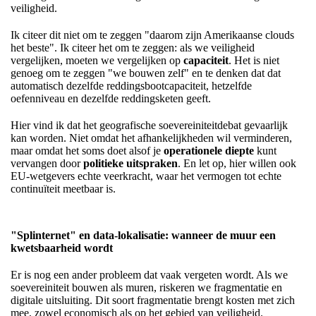
veiligheid.
Ik citeer dit niet om te zeggen "daarom zijn Amerikaanse clouds
het beste". Ik citeer het om te zeggen: als we veiligheid
vergelijken, moeten we vergelijken op
capaciteit
. Het is niet
genoeg om te zeggen "we bouwen zelf" en te denken dat dat
automatisch dezelfde reddingsbootcapaciteit, hetzelfde
oefenniveau en dezelfde reddingsketen geeft.
Hier vind ik dat het geografische soevereiniteitdebat gevaarlijk
kan worden. Niet omdat het afhankelijkheden wil verminderen,
maar omdat het soms doet alsof je
operationele diepte
kunt
vervangen door
politieke uitspraken
. En let op, hier willen ook
EU-wetgevers echte veerkracht, waar het vermogen tot echte
continuïteit meetbaar is.
"Splinternet" en data-lokalisatie: wanneer de muur een
kwetsbaarheid wordt
Er is nog een ander probleem dat vaak vergeten wordt. Als we
soevereiniteit bouwen als muren, riskeren we fragmentatie en
digitale uitsluiting. Dit soort fragmentatie brengt kosten met zich
mee, zowel economisch als op het gebied van veiligheid.