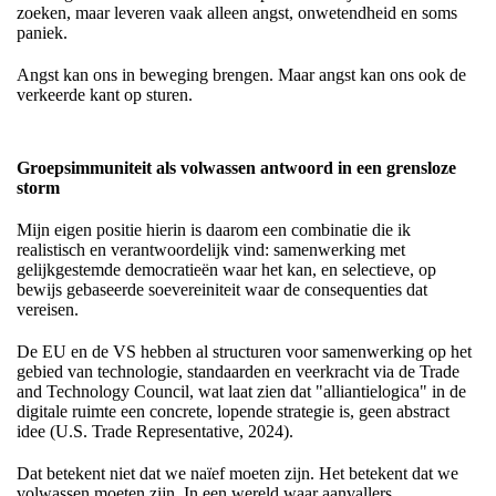
zoeken, maar leveren vaak alleen angst, onwetendheid en soms
paniek.
Angst kan ons in beweging brengen. Maar angst kan ons ook de
verkeerde kant op sturen.
Groepsimmuniteit als volwassen antwoord in een grensloze
storm
Mijn eigen positie hierin is daarom een combinatie die ik
realistisch en verantwoordelijk vind: samenwerking met
gelijkgestemde democratieën waar het kan, en selectieve, op
bewijs gebaseerde soevereiniteit waar de consequenties dat
vereisen.
De EU en de VS hebben al structuren voor samenwerking op het
gebied van technologie, standaarden en veerkracht via de Trade
and Technology Council, wat laat zien dat "alliantielogica" in de
digitale ruimte een concrete, lopende strategie is, geen abstract
idee (U.S. Trade Representative, 2024).
Dat betekent niet dat we naïef moeten zijn. Het betekent dat we
volwassen moeten zijn. In een wereld waar aanvallers,