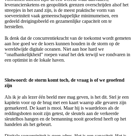
leveranciersketens en geopolitiek grenzen overschrijden alsof het
streepjes in het zand zijn, is de meest praktische vorm van
soevereiniteit vaak gemeenschappelijke minimumeisen, een
gedeeld dreigingsbeeld en gezamenlijke capaciteit om te
herstellen.
Ik denk dat de concurrentiekracht van de toekomst wordt gemeten
aan hoe goed we de koers kunnen houden in de storm op de
wereldwijde digitale oceanen. Niet aan hoe hard we
"onafhankelijkheid" roepen vanaf het dek terwijl we rondvaren in
een optimist in de lokale haven.
Slotwoord: de storm komt toch, de vraag is of we geoefend
zijn
Als ik je als lezer één beeld mee mag geven, is het dit. Stel je een
kapitein voor op de brug met een kaart waarop alle gevaren zijn
gemarkeerd. De kaart is mooi. Maar hij is waardeloos als de
reddingsboten nooit zijn getest, de sleutels aan de verkeerde
sleutelbos hangen en de bemanning nooit geoefend heeft op het
handelen als het gebeurt.
Digitale soevereiniteit is geen adres. Het is een capaciteit. Het is