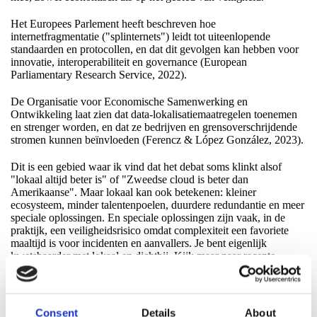
Het Europees Parlement heeft beschreven hoe
internetfragmentatie ("splinternets") leidt tot uiteenlopende
standaarden en protocollen, en dat dit gevolgen kan hebben voor
innovatie, interoperabiliteit en governance (European
Parliamentary Research Service, 2022).
De Organisatie voor Economische Samenwerking en
Ontwikkeling laat zien dat data-lokalisatiemaatregelen toenemen
en strenger worden, en dat ze bedrijven en grensoverschrijdende
stromen kunnen beïnvloeden (Ferencz & López González, 2023).
Dit is een gebied waar ik vind dat het debat soms klinkt alsof
"lokaal altijd beter is" of "Zweedse cloud is beter dan
Amerikaanse". Maar lokaal kan ook betekenen: kleiner
ecosysteem, minder talentenpoelen, duurdere redundantie en meer
speciale oplossingen. En speciale oplossingen zijn vaak, in de
praktijk, een veiligheidsrisico omdat complexiteit een favoriete
maaltijd is voor incidenten en aanvallers. Je bent eigenlijk
kwetsbaarder met lokaal en dichtbij. Kijk maar naar recente
incidenten zoals Miljödata.
Ik zeg niet dat lokalisatie altijd fout is. Ik zeg dat lokalisatie een
maatregel is met duidelijke afwegingen. En doen alsof die
Consent
Details
About