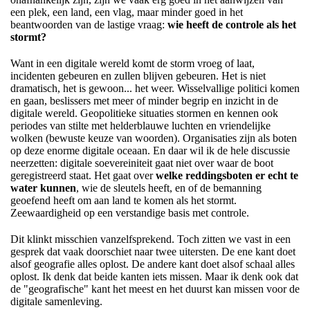
een plek, een land, een vlag, maar minder goed in het
beantwoorden van de lastige vraag:
wie heeft de controle als het
stormt?
Want in een digitale wereld komt de storm vroeg of laat,
incidenten gebeuren en zullen blijven gebeuren. Het is niet
dramatisch, het is gewoon... het weer. Wisselvallige politici komen
en gaan, beslissers met meer of minder begrip en inzicht in de
digitale wereld. Geopolitieke situaties stormen en kennen ook
periodes van stilte met helderblauwe luchten en vriendelijke
wolken (bewuste keuze van woorden). Organisaties zijn als boten
op deze enorme digitale oceaan. En daar wil ik de hele discussie
neerzetten: digitale soevereiniteit gaat niet over waar de boot
geregistreerd staat. Het gaat over
welke reddingsboten er echt te
water kunnen
, wie de sleutels heeft, en of de bemanning
geoefend heeft om aan land te komen als het stormt.
Zeewaardigheid op een verstandige basis met controle.
Dit klinkt misschien vanzelfsprekend. Toch zitten we vast in een
gesprek dat vaak doorschiet naar twee uitersten. De ene kant doet
alsof geografie alles oplost. De andere kant doet alsof schaal alles
oplost. Ik denk dat beide kanten iets missen. Maar ik denk ook dat
de "geografische" kant het meest en het duurst kan missen voor de
digitale samenleving.