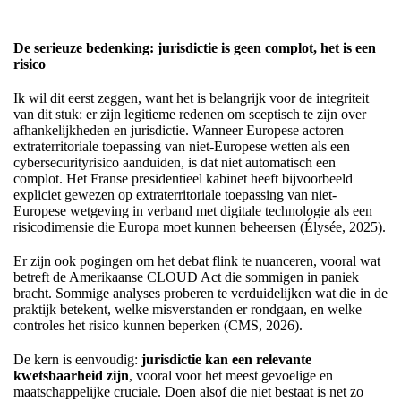
De serieuze bedenking: jurisdictie is geen complot, het is een
risico
Ik wil dit eerst zeggen, want het is belangrijk voor de integriteit
van dit stuk: er zijn legitieme redenen om sceptisch te zijn over
afhankelijkheden en jurisdictie. Wanneer Europese actoren
extraterritoriale toepassing van niet-Europese wetten als een
cybersecurityrisico aanduiden, is dat niet automatisch een
complot. Het Franse presidentieel kabinet heeft bijvoorbeeld
expliciet gewezen op extraterritoriale toepassing van niet-
Europese wetgeving in verband met digitale technologie als een
risicodimensie die Europa moet kunnen beheersen (Élysée, 2025).
Er zijn ook pogingen om het debat flink te nuanceren, vooral wat
betreft de Amerikaanse CLOUD Act die sommigen in paniek
bracht. Sommige analyses proberen te verduidelijken wat die in de
praktijk betekent, welke misverstanden er rondgaan, en welke
controles het risico kunnen beperken (CMS, 2026).
De kern is eenvoudig:
jurisdictie kan een relevante
kwetsbaarheid zijn
, vooral voor het meest gevoelige en
maatschappelijke cruciale. Doen alsof die niet bestaat is net zo