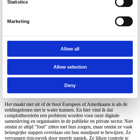
Statistics
Mijn conclusie: controle is de reddingsboot, geografie is
slechts de haven
Marketing
Hier is mijn kernpunt, en dat blijf ik bepleiten na het goed
aanhoren van de "andere kant": digitale soevereiniteit is echt
wanneer we controle kunnen aantonen in drie eenvoudige vragen:
Allow all
Ten eerste: kunnen we toegang en sleutels beheren op een manier
die bestand is tegen zowel technische als juridische schokken?
Allow selection
Ten tweede: kunnen we schade snel detecteren en isoleren, ook
als de leveranciersketen hapert?
Deny
Ten derde: kunnen we echt herstellen en dat aantonen met
oefeningen, niet alleen met documenten?
Het maakt niet uit of de boot Europees of Amerikaans is als de
reddingsboten niet te water kunnen. En hier vind ik dat
complottheorieën een probleem worden voor onze digitale
samenleving en organisaties in de publieke en private sector. Niet
omdat ze altijd "fout" zitten met hun zorgen, maar omdat ze vaak
belangrijke stappen overslaan om hun standpunt te bewijzen. Ze
vervangen risicowerk door morele paniek. Ze lijken controle te