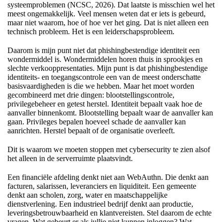
systeemproblemen (NCSC, 2026). Dat laatste is misschien wel het
meest ongemakkelijk. Veel mensen weten dat er iets is gebeurd,
maar niet waarom, hoe of hoe ver het ging. Dat is niet alleen een
technisch probleem. Het is een leiderschapsprobleem.
Daarom is mijn punt niet dat phishingbestendige identiteit een
wondermiddel is. Wondermiddelen horen thuis in sprookjes en
slechte verkooppresentaties. Mijn punt is dat phishingbestendige
identiteits- en toegangscontrole een van de meest onderschatte
basisvaardigheden is die we hebben. Maar het moet worden
gecombineerd met drie dingen: blootstellingscontrole,
privilegebeheer en getest herstel. Identiteit bepaalt vaak hoe de
aanvaller binnenkomt. Blootstelling bepaalt waar de aanvaller kan
gaan. Privileges bepalen hoeveel schade de aanvaller kan
aanrichten. Herstel bepaalt of de organisatie overleeft.
Dit is waarom we moeten stoppen met cybersecurity te zien alsof
het alleen in de serverruimte plaatsvindt.
Een financiële afdeling denkt niet aan WebAuthn. Die denkt aan
facturen, salarissen, leveranciers en liquiditeit. Een gemeente
denkt aan scholen, zorg, water en maatschappelijke
dienstverlening. Een industrieel bedrijf denkt aan productie,
leveringsbetrouwbaarheid en klantvereisten. Stel daarom de echte
vragen. Wat gebeurt er als jullie niet kunnen inloggen? Wat