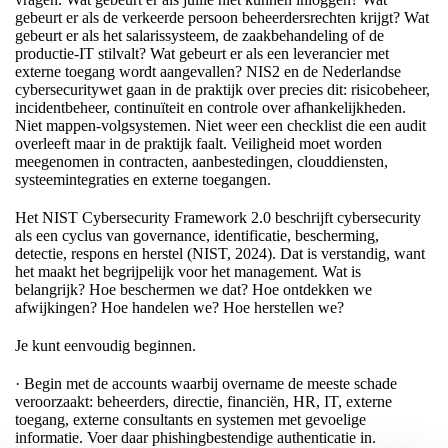
gebeurt er als de verkeerde persoon beheerdersrechten krijgt? Wat
gebeurt er als het salarissysteem, de zaakbehandeling of de
productie-IT stilvalt? Wat gebeurt er als een leverancier met
externe toegang wordt aangevallen? NIS2 en de Nederlandse
cybersecuritywet gaan in de praktijk over precies dit: risicobeheer,
incidentbeheer, continuïteit en controle over afhankelijkheden.
Niet mappen-volgsystemen. Niet weer een checklist die een audit
overleeft maar in de praktijk faalt. Veiligheid moet worden
meegenomen in contracten, aanbestedingen, clouddiensten,
systeemintegraties en externe toegangen.
Het NIST Cybersecurity Framework 2.0 beschrijft cybersecurity
als een cyclus van governance, identificatie, bescherming,
detectie, respons en herstel (NIST, 2024). Dat is verstandig, want
het maakt het begrijpelijk voor het management. Wat is
belangrijk? Hoe beschermen we dat? Hoe ontdekken we
afwijkingen? Hoe handelen we? Hoe herstellen we?
Je kunt eenvoudig beginnen.
· Begin met de accounts waarbij overname de meeste schade
veroorzaakt: beheerders, directie, financiën, HR, IT, externe
toegang, externe consultants en systemen met gevoelige
informatie. Voer daar phishingbestendige authenticatie in.