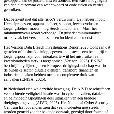
gekoppeld aan de juiste dienst en domein. Een valse inlogpagina
kan dan niet zomaar een wachtwoord of code stelen en verder
gebruiken.
Dat betekent niet dat alle risico's verdwijnen. Dat gebeurt nooit.
Herstelprocessen, apparaatbeheer, support, levenscyclus en
toegangsbeheer moeten nog steeds functioneren. Maar het
minimumniveau wordt verhoogd. En juist dat minimumniveau
maakt vaak het verschil tussen een incident en een crisis.
Het Verizon Data Breach Investigations Report 2025 toont aan dat
gestolen of misbruikte inloggegevens nog steeds een belangrijke
toegangspoort zijn voor inbraken, terwijl het misbruiken van
kwetsbaarheden sterk is toegenomen (Verizon, 2025). ENISA
beschrijft tegelijkertijd een Europees dreigingslandschap waarin
de publieke sector, digitale diensten, transport, financiën en
industrie te maken hebben met een complexere druk van
aanvallen (ENISA, 2025).
In Nederland zien we dezelfde beweging. De AIVD beschrijft een
verslechterde veiligheidsituatie waarin cyberaanvallen, datalekken
en beïnvloedingspogingen deel uitmaken van een bredere
dreigingsomgeving (AIVD, 2025). Het Nationaal Cyber Security
Centrum laat bovendien zien dat veel incidenten nog steeds
worden gemeld zonder bekende oorzaak, gevolgd door fouten of