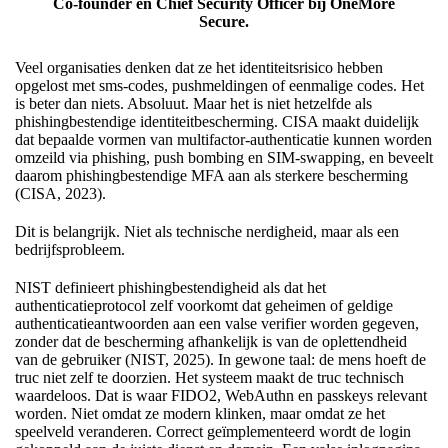
Co-founder en Chief Security Officer bij OneMore
Secure.
Veel organisaties denken dat ze het identiteitsrisico hebben
opgelost met sms-codes, pushmeldingen of eenmalige codes. Het
is beter dan niets. Absoluut. Maar het is niet hetzelfde als
phishingbestendige identiteitbescherming. CISA maakt duidelijk
dat bepaalde vormen van multifactor-authenticatie kunnen worden
omzeild via phishing, push bombing en SIM-swapping, en beveelt
daarom phishingbestendige MFA aan als sterkere bescherming
(CISA, 2023).
Dit is belangrijk. Niet als technische nerdigheid, maar als een
bedrijfsprobleem.
NIST definieert phishingbestendigheid als dat het
authenticatieprotocol zelf voorkomt dat geheimen of geldige
authenticatieantwoorden aan een valse verifier worden gegeven,
zonder dat de bescherming afhankelijk is van de oplettendheid
van de gebruiker (NIST, 2025). In gewone taal: de mens hoeft de
truc niet zelf te doorzien. Het systeem maakt de truc technisch
waardeloos. Dat is waar FIDO2, WebAuthn en passkeys relevant
worden. Niet omdat ze modern klinken, maar omdat ze het
speelveld veranderen. Correct geïmplementeerd wordt de login