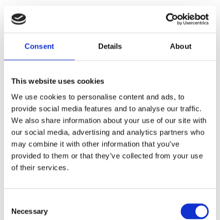
· Sluit daarna de uitzonderingen af. Oude protocollen, gedeelde
accounts, externe accounts zonder eigenaar, service-accounts met
te brede rechten en cloud-apps buiten centrale identiteit zijn geen
"speciale gevallen". Het zijn zij-ingangen.
Consent
Details
About
· Koppel toegang aan context. Wie logt in? Vanaf welk apparaat?
Vanaf welke locatie? Naar welke applicatie? Met welke rol? Bij
welk risiconiveau? Voorwaardelijke toegang is geen magie. Het is
This website uses cookies
gezond verstand met governance.
We use cookies to personalise content and ads, to
· Maak privileges tijdelijk. Beheerdersrechten moeten geen
provide social media features and to analyse our traffic.
permanente luxe zijn. Ze moeten tijdgebonden, op behoefte
We also share information about your use of our site with
gebaseerd en gelogd zijn.
our social media, advertising and analytics partners who
· En test het herstel. Back-up is geen bestand. Back-up is een
may combine it with other information that you’ve
vaardigheid. Die is pas echt als die beschermd, gescheiden,
provided to them or that they’ve collected from your use
herstelbaar en geoefend is.
of their services.
Dit zijn niet alleen kosten. Goed gedaan zijn het investeringen in
leveringsvermogen, vertrouwen, merk en concurrentiekracht. De
organisatie die daadwerkelijke beveiligingscapaciteit kan aantonen
Consent
in aanbestedingen, audits en leveranciersgesprekken wordt beter
Necessary
gekozen. Punt.
Selection