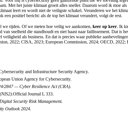
. Voor mij is cybersecurity geen glanzende plant die we toevallig te
rzaam. Met het juiste klimaat groeit alles sneller. Daarom word ik moe a
limaat leert en wordt niet de veiligste schakel. Veranderen we het kli
ok een positief bericht: als de top het klimaat verandert, volgt de rest.
el we rijden. Of we meten hoe veilig we aankomen,
keer op keer
. Ik k
van snelheid die standhoudt en niet haast naar faillissement. Dat is he
l veiligheid als business. En dat is precies waar publieke aanbevelinge
n Union, 2022; CISA, 2023; European Commission, 2024; OECD, 2022
Cybersecurity and Infrastructure Security Agency.
opean Union Agency for Cybersecurity.
24/2847 — Cyber Resilience Act (CRA).
(NIS2).
Official Journal L 333.
Digital Security Risk Management.
ity Outlook 2024.