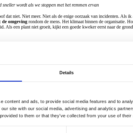
d sneller wordt als we stoppen met het remmen ervan
f dat niet. Niet meer. Niet als de enige oorzaak van incidenten. Als ik a
s:
de omgeving
rondom de mens. Het klimaat binnen de organisatie. 
d. Als een plant niet groeit, kijkt een goede kweker eerst naar de grond,
aldoelen. Dat is op zich niets mis mee. Maar veiligheid krijgt vaak een 
d. En ik heb in talloze directiekamers gezien hoe iemand zijn keel schra
der. Ik heb gezien hoe goede mensen rationele dingen doen in een prikke
iteit in huis is – het moet gewoon werken. Daarom draai ik het perspect
sen
(OECD, 2022; World Economic Forum, 2024).
Details
obleem is, wijst de kompas naar
leiding en bestuur
. Dan gaat het niet o
len. Publieke richtlijnen zeggen eigenlijk hetzelfde. De nieuwe Europ
en en besluiten nemen als het moeilijk wordt (European Union, 2022). 
ar degenen die ontwerpen en leveren in plaats van afgeschoven wordt o
ster. En nee, het gaat niet om techniek die de menselijke firewall moet 
e content and ads, to provide social media features and to analy
 our site with our social media, advertising and analytics partn
e van het oude compliance-denken. Checklists en certificaten hebben hu
 provided to them or that they’ve collected from your use of their
elheid zonder risicoclassificatie belonen, worden documenten toneelstukj
g, schrijven een nieuwe policy, en denken dat opgestapeld bewijs
vaard
ijkse menselijke workflow en de keten om ons heen. Daar helpen geen ex