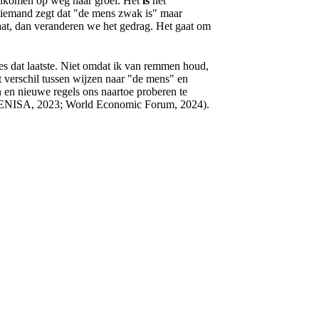
genkomen op weg naar groei. Het
is
het
ls iemand zegt dat "de mens zwak is" maar
maat, dan veranderen we het gedrag. Het gaat om
ies dat laatste. Niet omdat ik van remmen houd,
t verschil tussen wijzen naar "de mens" en
n en nieuwe regels ons naartoe proberen te
; ENISA, 2023; World Economic Forum, 2024).