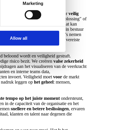
Marketing
een salesmanager erkenning krijgt voor
veilig
nenten
in plaats van "eigen snelle oplossing" of
imaat, daar geloof ik heilig in. En dat kan
ch risicomanagement
geïntegreerd in bestuur
e cyber integreren in bedrijfsrisico's nemen
Allow all
n de functieomschrijving staan, de vereiste
d beloond wordt en veiligheid gestraft.
dige risico bezit. We creëren
valse zekerheid
bijdragen aan het visualiseren van de veerkracht
anten en interne teams data,
cten invoert. Veiligheid moet
voor
de markt
e nadruk leggen op
het geheel
: mensen,
ste tempo op het juiste moment
ondersteunt,
n in de capaciteit van de organisatie en het
 nemen
snellere en betere beslissingen
, ervaren
taal, klanten en talent naar degenen die