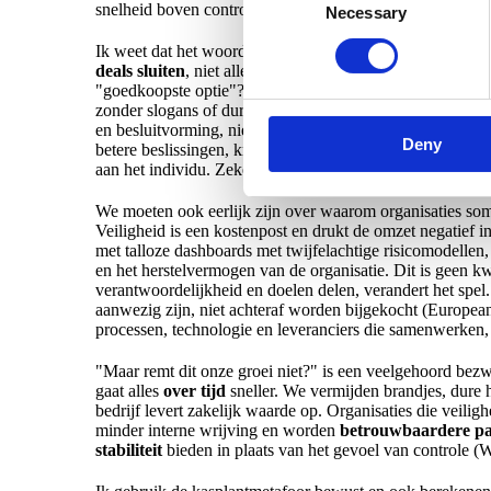
snelheid boven controle beloont in pijnlijke momenten 
Necessary
Selection
Ik weet dat het woord "cultuur" soms vaag kan klinken. 
deals sluiten
, niet alleen snel? Wanneer krijgt een prod
"goedkoopste optie"? Wanneer wordt een manager beoo
zonder slogans of dure bonusmodellen. De bijgewerkte 
en besluitvorming, niet ernaast (OECD, 2022). Het Werel
Deny
betere beslissingen, krijgen minder verrassingen en mee
aan het individu. Zeker als die persoon nu juist leidingge
We moeten ook eerlijk zijn over waarom organisaties so
Veiligheid is een kostenpost en drukt de omzet negatief
met talloze dashboards met twijfelachtige risicomodellen,
en het herstelvermogen van de organisatie. Dit is geen kw
verantwoordelijkheid en doelen delen, verandert het spel
aanwezig zijn, niet achteraf worden bijgekocht (Europea
processen, technologie en leveranciers die samenwerken,
"Maar remt dit onze groei niet?" is een veelgehoord bezwa
gaat alles
over tijd
sneller. We vermijden brandjes, dure he
bedrijf levert zakelijk waarde op. Organisaties die veili
minder interne wrijving en worden
betrouwbaardere pa
stabiliteit
bieden in plaats van het gevoel van controle 