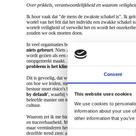
Over prikkels, verantwoordelijkheid en waarom veilighei
Ik hoor vaak dat "de mens de zwakste schakel is". Ik geloo
wortel van het feit dat het individu een zwakke schakel i
wortelt veiligheid of verwelkt het en wordt het onzekerhei
zouden we ook moeten doen.
In veel organisaties belonen we snelheid, groei en kwarta
niets gebeurt
. Niets zichtbaar is. Geen punten op het bor
wordt gezien als een rem, soms zelfs als een buitenstaan
onopgemerkt maakt. Het is bijna alsof veiligheid elektric
probleem is het klimaat waarin we die persoon plaat
Consent
Dit is gevoelig, dat weet ik. Want als het klimaat het pr
om hoe we leiden, meten en verantwoordelijkheden verde
bestuur moet risico's begrijpen, proportionaliteit afweg
This website uses cookies
by default'
, waarbij verantwoordelijkheid verschuift na
beleefde manier om te zeggen: fix het klimaat, niet de po
We use cookies to personalis
cultuur.
information about your use of
Waarom zet ik me hier zo voor in? Omdat ik de kosten zi
other information that you’ve
en traceerbaarheid. Maar als prikkels in de organisatie sn
maar verminderen het risico niet. We kopen een extra laa
Consent
dezelfde trend zien: aanvallen beginnen vaak in de dagel