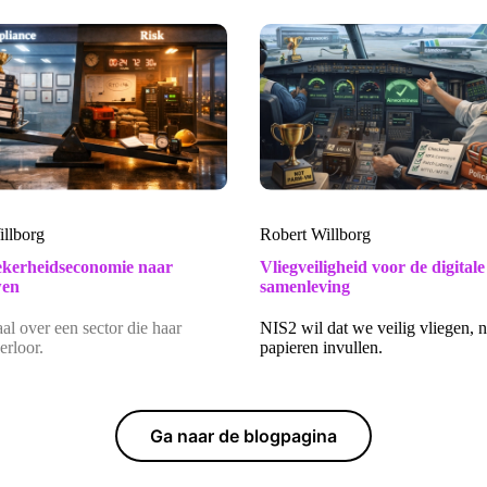
illborg
Robert Willborg
kerheidseconomie naar
Vliegveiligheid voor de digitale
wen
samenleving
al over een sector die haar
NIS2 wil dat we veilig vliegen, n
rloor.
papieren invullen.
Ga naar de blogpagina