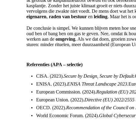
Ik gebruik de kasplantmetafoor bewust en ook berekenend
kasplantje. Zonder het juiste klimaat groeit er niets duu
vervolgens die zwakte niet voedt. De mens doet wat het k
eigenaren
,
raden van bestuur
en
leiding
. Maar het is o
De conclusie is simpel. We kunnen blijven meten hoe sn
oud ben of bang ben om gas te geven. Nee, omdat ik houd 
werken aan de
omgeving
. Als we dat doen, groeien zowe
sturen: minder rituelen, meer duurzaamheid (Europea
Referenties (APA – selectie)
CISA. (2023).
Secure by Design, Secure by Default.
ENISA. (2023).
ENISA Threat Landscape 2023.
Eur
European Commission. (2024).
Regulation (EU) 20
European Union. (2022).
Directive (EU) 2022/2555 
OECD. (2022).
Recommendation of the Council on 
World Economic Forum. (2024).
Global Cybersecur