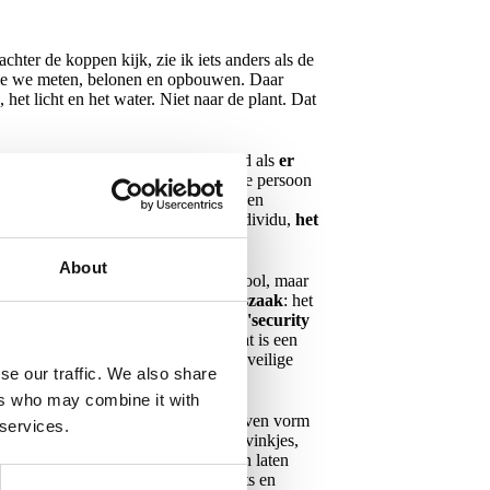
chter de koppen kijk, zie ik iets anders als de
Hoe we meten, belonen en opbouwen. Daar
 het licht en het water. Niet naar de plant. Dat
andere logica: het wordt niet beloond als
er
apt en zegt "stop, wacht, risico". Die persoon
lsysteem dat veiligheid onzichtbaar en
ief om: het probleem is zelden het individu,
het
About
m nog een campagne of een nieuwe tool, maar
ese regels maken cyber een
bestuurszaak
: het
Amerikaanse autoriteiten benadrukken
'security
p de eindgebruiker (CISA, 2023). Dat is een
vervangen. Maar het ondersteunt een veilige
se our traffic. We also share
ers who may combine it with
n plek, maar alleen als basis. Ze geven vorm
 services.
es en veiligheidstheater. We zetten vinkjes,
igheid
vervangt. Publieke rapporten laten
tra gadgets als het klimaat shortcuts en