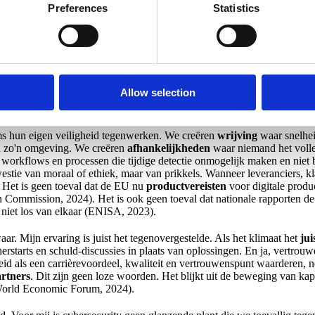
(ENISA, 2023).
Preferences
Statistics
Daarom spreek ik liever over
gestuurde prikkels
. Wat gebeurt er als 
uctmanager carrièrepunten voor het kiezen van
veilige standaardcompo
rdeeld op
hersteltijd
net zo veel als op leverdatum? Dan verandert het kl
aanbevelingen van de OESO koppelen digitale veiligheid aan
economis
d Economisch Forum beschrijft dezelfde beweging: raden van bestuur di
Allow selection
r vertrouwen op de markt (World Economic Forum, 2024). Het moet dus i
vende wil zijn.
ms hun eigen veiligheid tegenwerken. We creëren
wrijving
waar snelhei
 in zo'n omgeving. We creëren
afhankelijkheden
waar niemand het volle
 workflows en processen die tijdige detectie onmogelijk maken en niet 
estie van moraal of ethiek, maar van prikkels. Wanneer leveranciers, kl
. Het is geen toeval dat de EU nu
productvereisten
voor digitale produ
n Commission, 2024). Het is ook geen toeval dat nationale rapporten d
 niet los van elkaar (ENISA, 2023).
ar. Mijn ervaring is juist het tegenovergestelde. Als het klimaat het
jui
rstarts en schuld-discussies in plaats van oplossingen. En ja, vertrouwe
gheid als een carrièrevoordeel, kwaliteit en vertrouwenspunt waarderen,
rtners
. Dit zijn geen loze woorden. Het blijkt uit de beweging van kapi
(World Economic Forum, 2024).