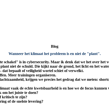
Blog
Wanneer het klimaat het probleem is en niet de "plant".
e schakel" is in cybersecurity.
Maar ik denk dat we het over het 
plant niet de schuld. Die kijkt naar de grond, het licht en het water
 dat bepaalt of veiligheid wortel schiet of verwelkt.
ffen. Meer trainingen organiseren.
achtzaamheid, krijgen we precies het gedrag dat we meten: shortc
imaat vaak de echte kwetsbaarheid is en hoe we de focus kunnen ve
k om het juiste te doen?
kritisch te zijn?
ring of de snelste levering?