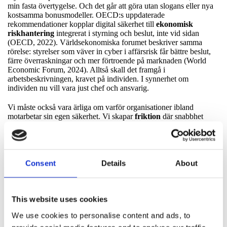
min fasta övertygelse. Och det går att göra utan slogans eller nya
kostsamma bonusmodeller. OECD:s uppdaterade
rekommendationer kopplar digital säkerhet till
ekonomisk
riskhantering
integrerat i styrning och beslut, inte vid sidan
(OECD, 2022). Världsekonomiska forumet beskriver samma
rörelse: styrelser som väver in cyber i affärsrisk får bättre beslut,
färre överraskningar och mer förtroende på marknaden (World
Economic Forum, 2024). Alltså skall det framgå i
arbetsbeskrivningen, kravet på individen. I synnerhet om
individen nu vill vara just chef och ansvarig.
Vi måste också vara ärliga om varför organisationer ibland
motarbetar sin egen säkerhet. Vi skapar
friktion
där snabbhet
belönas och säkerhet straffas. Säkerhet är en kostnad och påverkar
omsättningen negativt i den miljön. Vi skapar
beroenden
där
ingen äger hela risken. Vi skapar
falsk trygghet
med otaliga
dashboards med tveksamma och underliga riskmodeller, flöden
och processer som omöjliggör upptäckt i tid och inte bidrar på
Consent
Details
About
minsta sätt att visualisera verksamhetens motståndskraft och
återställningsförmåga. Det här är inte en moral- och etikfråga. Det
är en incitamentsfråga. När leverantörer, kunder och interna team
delar data, delar ansvar och delar mål, förändras spelet. Det är
This website uses cookies
ingen slump att EU nu inför
produktkrav
på digitala produkter.
We use cookies to personalise content and ads, to
Säkerhet ska finnas
före
marknaden, inte köpas till i efterhand
(European Commission, 2024). Det är heller ingen slump att