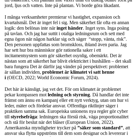
jord, ljus och vatten. Inte på plantan. Vi borde göra likadant.
I många verksamheter premierar vi hastighet, expansion och
kvartalsmål. Det är inget fel i sig. Men säkerhet får ofta en annan
logik: den belönas inte när
inget händer
. Inget syns. Inga poäng
på tavlan. Och jag har suttit i otaliga ledningsrum och sett med
egna ögon när någon harklar sig och säger “stopp, vänta, risk”.
Den personen uppfattas som bromskloss, ibland även paria. Jag
har sett hur bra människor gör rationella saker i ett
incitamentsystem som gör säkerhet osynlig, obemärkt. Det är
nästan som att säkerhet har blivit elektricitet i hushållen – det skall
bara fungera Det är därför jag vänder på perspektivet: problemet
är sällan individen,
problemet är klimatet vi satt henne
i
(OECD, 2022; World Economic Forum, 2024).
Det här är känsligt, jag vet det. För om klimatet är problemet
pekar kompassen mot
ledning och styrning
. Då handlar det inte
främst om ännu en kampanj eller ett nytt verktyg, utan om hur vi
leder, mäter och fördelar ansvar. Offentliga riktlinjer säger i
praktiken samma sak. Europeiska unionens nya regler gör cyber
till
styrelsefråga
: ledningen ska förstå risk, väga proportionalitet
och stå för beslut när det blåser (European Union, 2022).
Amerikanska myndigheter trycker på
”säker som standard”
, att
ansvar ska flytta uppströms till dem som designar och levererar i