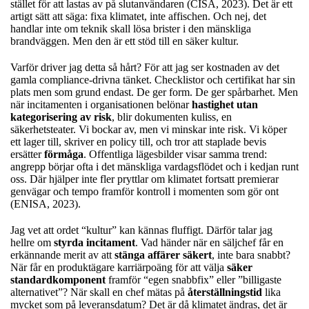
stället för att lastas av på slutanvändaren (CISA, 2023). Det är ett
artigt sätt att säga: fixa klimatet, inte affischen. Och nej, det
handlar inte om teknik skall lösa brister i den mänskliga
brandväggen. Men den är ett stöd till en säker kultur.
Varför driver jag detta så hårt? För att jag ser kostnaden av det
gamla compliance-drivna tänket. Checklistor och certifikat har sin
plats men som grund endast. De ger form. De ger spårbarhet. Men
när incitamenten i organisationen belönar
hastighet utan
kategorisering av risk
, blir dokumenten kuliss, en
säkerhetsteater. Vi bockar av, men vi minskar inte risk. Vi köper
ett lager till, skriver en policy till, och tror att staplade bevis
ersätter
förmåga
. Offentliga lägesbilder visar samma trend:
angrepp börjar ofta i det mänskliga vardagsflödet och i kedjan runt
oss. Där hjälper inte fler pryttlar om klimatet fortsatt premierar
genvägar och tempo framför kontroll i momenten som gör ont
(ENISA, 2023).
Jag vet att ordet “kultur” kan kännas fluffigt. Därför talar jag
hellre om
styrda incitament
. Vad händer när en säljchef får en
erkännande merit av att
stänga affärer säkert
, inte bara snabbt?
När får en produktägare karriärpoäng för att välja
säker
standardkomponent
framför “egen snabbfix” eller ”billigaste
alternativet”? När skall en chef mätas på
återställningstid
lika
mycket som på leveransdatum? Det är då klimatet ändras, det är