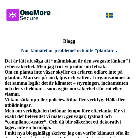
Blogg
När klimatet är problemet och inte ”plantan".
Det är lätt att säga att “människan är den svagaste länken” i
cybersäkerhet.
Men jag tror vi pratar om fel sak.
Om en planta inte växer skyller en erfaren odlare inte på
plantan. Man ser på jord, ljus och vatten. I organisationer är
det samma logik: det är klimatet – styrningen, incitamenten
och det vi belönar – som avgör om säkerhet slår rot eller
vissnar.
Vi kan sätta upp fler policies. Köpa fler verktyg. Hålla fler
utbildningar.
Men om verkligheten belönar tempo före eftertanke får vi
exakt det beteendet vi mäter: genvägar, tystnad och
“compliance-teater”. Och då blir säkerhet ett dekorativt
lager, inte en förmåga.
I mitt nya blogginlägg skriver jag om varför klimatet ofta är