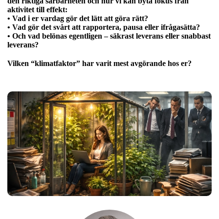
den riktiga sårbarheten och hur vi kan byta fokus från
aktivitet till effekt:
• Vad i er vardag gör det lätt att göra rätt?
• Vad gör det svårt att rapportera, pausa eller ifrågasätta?
• Och vad belönas egentligen – säkrast leverans eller snabbast
leverans?
Vilken “klimatfaktor” har varit mest avgörande hos er?