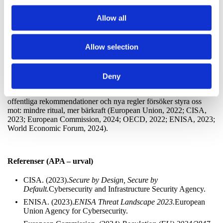
klimatet, byter vi beteendet. Det handlar
om
ägare
,
styrelser
och
ledning
. Men det är också det goda
Allow all
budskapet: när toppen ändrar klimatet, följer resten efter.
Slutklämmen är enkel. Vi kan fortsätta mäta hur snabbt vi kör.
Allow selection
Eller så mäter vi hur säkert vi kommer fram,
gång på gång
. Jag
väljer det senare. Inte för att jag gillar bromsar, är gubbe eller feg
för att gasa på. Nej, utan för att jag tycker om fart som håller och
inte har bråttom till konkursen. Det är skillnaden mellan att peka
Deny
finger åt “människan” och att göra jobbet med
miljön
. När vi gör
det växer både säkerheten och affären. Och det är precis vad både
offentliga rekommendationer och nya regler försöker styra oss
mot: mindre ritual, mer bärkraft (European Union, 2022; CISA,
2023; European Commission, 2024; OECD, 2022; ENISA, 2023;
World Economic Forum, 2024).
Referenser (APA – urval)
CISA. (2023).
Secure by Design, Secure by
Default.
Cybersecurity and Infrastructure Security Agency.
ENISA. (2023).
ENISA Threat Landscape 2023.
European
Union Agency for Cybersecurity.