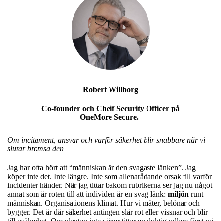
Robert Willborg
Co-founder och Cheif Security Officer på
OneMore Secure.
Om incitament, ansvar och varför säkerhet blir snabbare när vi
slutar bromsa den
Jag har ofta hört att “människan är den svagaste länken”. Jag
köper inte det. Inte längre. Inte som allenarådande orsak till varför
incidenter händer. När jag tittar bakom rubrikerna ser jag nu något
annat som är roten till att individen är en svag länk:
miljön
runt
människan. Organisationens klimat. Hur vi mäter, belönar och
bygger. Det är där säkerhet antingen slår rot eller vissnar och blir
till osäkerhet. Om plantan inte växer tittar en duktig odlare först på