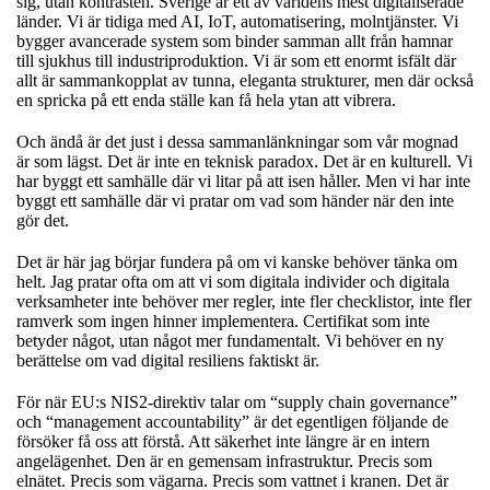
sig, utan kontrasten. Sverige är ett av världens mest digitaliserade
länder. Vi är tidiga med AI, IoT, automatisering, molntjänster. Vi
bygger avancerade system som binder samman allt från hamnar
till sjukhus till industriproduktion. Vi är som ett enormt isfält där
allt är sammankopplat av tunna, eleganta strukturer, men där också
en spricka på ett enda ställe kan få hela ytan att vibrera.
Och ändå är det just i dessa sammanlänkningar som vår mognad
är som lägst. Det är inte en teknisk paradox. Det är en kulturell. Vi
har byggt ett samhälle där vi litar på att isen håller. Men vi har inte
byggt ett samhälle där vi pratar om vad som händer när den inte
gör det.
Det är här jag börjar fundera på om vi kanske behöver tänka om
helt. Jag pratar ofta om att vi som digitala individer och digitala
verksamheter inte behöver mer regler, inte fler checklistor, inte fler
ramverk som ingen hinner implementera. Certifikat som inte
betyder något, utan något mer fundamentalt. Vi behöver en ny
berättelse om vad digital resiliens faktiskt är.
För när EU:s NIS2‑direktiv talar om “supply chain governance”
och “management accountability” är det egentligen följande de
försöker få oss att förstå. Att säkerhet inte längre är en intern
angelägenhet. Den är en gemensam infrastruktur. Precis som
elnätet. Precis som vägarna. Precis som vattnet i kranen. Det är