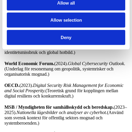
Allow all
resonemang om NIS2‑mognad, styrningskrav och medlemsstaters
utmaningar.)
EU‑kommissionen.
(2022).
Directive (EU) 2022/2555 – NIS2
Allow selection
Directive.
(Primär rättskälla för krav på supply chain governance,
management accountability och riskbaserade åtgärder.)
Deny
Microsoft Digital Defense Report.
(2023–2025). (Använd som
bakgrund för resonemang om AI‑drivna attacker,
identitetsmissbruk och global hotbild.)
World Economic Forum.
(2024).
Global Cybersecurity Outlook.
(Underlag för resonemang om geopolitik, systemrisker och
organisatorisk mognad.)
OECD.
(2023).
Digital Security Risk Management for Economic
and Social Prosperity.
(Teoretisk grund för kopplingen mellan
digital resiliens och konkurrenskraft.)
MSB / Myndigheten för samhällsskydd och beredskap.
(2023–
2025).
Nationella lägesbilder och analyser av cyberhot.
(Använd
som svensk kontext för offentlig sektors mognad och
systemberoenden.)