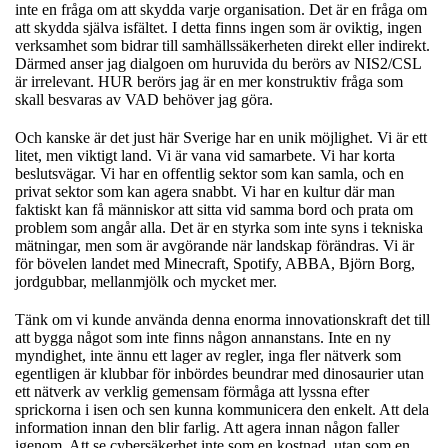
inte en fråga om att skydda varje organisation. Det är en fråga om
att skydda själva isfältet. I detta finns ingen som är oviktig, ingen
verksamhet som bidrar till samhällssäkerheten direkt eller indirekt.
Därmed anser jag dialgoen om huruvida du berörs av NIS2/CSL
är irrelevant. HUR berörs jag är en mer konstruktiv fråga som
skall besvaras av VAD behöver jag göra.
Och kanske är det just här Sverige har en unik möjlighet. Vi är ett
litet, men viktigt land. Vi är vana vid samarbete. Vi har korta
beslutsvägar. Vi har en offentlig sektor som kan samla, och en
privat sektor som kan agera snabbt. Vi har en kultur där man
faktiskt kan få människor att sitta vid samma bord och prata om
problem som angår alla. Det är en styrka som inte syns i tekniska
mätningar, men som är avgörande när landskap förändras. Vi är
för bövelen landet med Minecraft, Spotify, ABBA, Björn Borg,
jordgubbar, mellanmjölk och mycket mer.
Tänk om vi kunde använda denna enorma innovationskraft det till
att bygga något som inte finns någon annanstans. Inte en ny
myndighet, inte ännu ett lager av regler, inga fler nätverk som
egentligen är klubbar för inbördes beundrar med dinosaurier utan
ett nätverk av verklig gemensam förmåga att lyssna efter
sprickorna i isen och sen kunna kommunicera den enkelt. Att dela
information innan den blir farlig. Att agera innan någon faller
igenom. Att se cybersäkerhet inte som en kostnad, utan som en