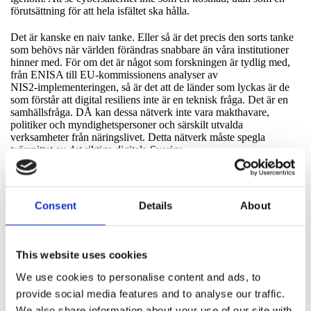
förutsättning för att hela isfältet ska hålla.
Det är kanske en naiv tanke. Eller så är det precis den sorts tanke
som behövs när världen förändras snabbare än våra institutioner
hinner med. För om det är något som forskningen är tydlig med,
från ENISA till EU‑kommissionens analyser av
NIS2‑implementeringen, så är det att de länder som lyckas är de
som förstår att digital resiliens inte är en teknisk fråga. Det är en
samhällsfråga. DÅ kan dessa nätverk inte vara makthavare,
politiker och myndighetspersoner och särskilt utvalda
verksamheter från näringslivet. Detta nätverk måste spegla
tvärsnittet av det riktiga digitala Sverige.
Och det är precis där jag anser att vi måste börja. Med att våga
säga att isen rör på sig till alla som berörs. Informera att sprickorna
finns, hur de rör sig och beter sig. Att vi inte längre kan låtsas att
Consent
Details
About
varje verksamhet står på sin egen plattform eller får klara sig
själva. Att vi är sammanlänkade, på gott och ont. Skapa en verklig
flockimmunitet mot digitala faror, hot och täppa till sårbarheterna
utifrån gemensamma erfarenheter.
This website uses cookies
We use cookies to personalise content and ads, to
För i slutändan är det inte den starkaste verksamheten som
överlever. Det är det samhälle som lär sig lyssna på viskningarna
provide social media features and to analyse our traffic.
innan stormen kommer som kommer möjliggöra att alla överlever.
We also share information about your use of our site with