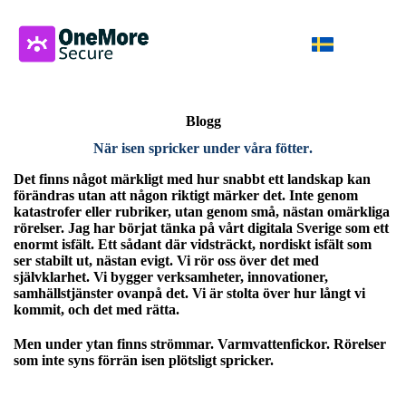
Blogg
När isen spricker under våra fötter
.
Det finns något märkligt med hur snabbt ett landskap kan
förändras utan att någon riktigt märker det. Inte genom
katastrofer eller rubriker, utan genom små, nästan omärkliga
rörelser. Jag har börjat tänka på vårt digitala Sverige som ett
enormt isfält. Ett sådant där vidsträckt, nordiskt isfält som
ser stabilt ut, nästan evigt. Vi rör oss över det med
självklarhet. Vi bygger verksamheter, innovationer,
samhällstjänster ovanpå det. Vi är stolta över hur långt vi
kommit, och det med rätta.
Men under ytan finns strömmar. Varmvattenfickor. Rörelser
som inte syns förrän isen plötsligt spricker.