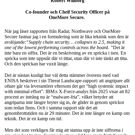
Robert Willborg
Co-founder och Cheif Security Officer på
OneMore Secure.
När jag läser rapporten från Radar, Northwave och OneMore
Secure fastnar jag i en formulering som är lika teknisk som den är
avslöjande:
“Supply chain security… collapses to 2.5, making it
one of the lowest performing controls across the board. ”
Det är
inte bara en siffra. Det är en beskrivning av en spricka i isen. En
spricka som inte uppstår där vi tittar, utan där vi inte tänkt att titta.
Och den sprickan har vuxit länge.
Det är nästan kusligt hur väl detta stämmer överens med vad
ENISA beskriver i sin Threat Landscape‑rapport: att angripare allt
oftare går via leverantörer eftersom det ger “high systemic impact
with minimal effort”. IBM:s X‑Force‑analys från 2025 visar att 82
procent av intrång nu är “malware‑fria”, vilket betyder att
angriparna inte längre bryter sig in, de glider in genom sprickor
som redan finns. Och i samma rapport står det att
genombrottstiden nu är 29 minuter. Det är inte längre en kamp om
teknik. Det är en kamp om tid.
Men det som verkligen får mig att stanna upp är inte siffrorna i