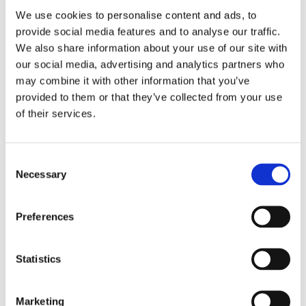
routine wordt, geen magie, gebeurt er iets belangrijks: vertrouwen
We use cookies to personalise content and ads, to
wordt makkelijker te creëren en moeilijker te verliezen. En in een
provide social media features and to analyse our traffic.
digitale wereld is vertrouwen vaak gelijk aan zakelijk vermogen.
We also share information about your use of our site with
our social media, advertising and analytics partners who
Referenties
may combine it with other information that you’ve
provided to them or that they’ve collected from your use
Europese Unie. (2022). Richtlijn (EU) 2022/2555 (NIS2).
of their services.
Publicatieblad van de Europese Unie, L 333.
Europese Unie. (2016). Verordening (EU) 2016/679 (Algemene
Verordening Gegevensbescherming, AVG), Artikel 32.
Consent
Publicatieblad van de Europese Unie.
Necessary
Selection
Nederlandse overheid. (2025a). Cybersecuritywet (2025:1506).
Nederlandse wetgeving.
Preferences
Nederlandse overheid. (2025b). Cybersecurityverordening
(2025:1507). Nederlandse wetgeving.
Statistics
Regering. (2026). Nieuwe wet versterkt cybersecurity (in werking
getreden 15 januari 2026).
Marketing