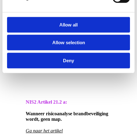
ENISA. (2025). Technische implementatierichtlijnen voor
cybersecurity risicobeheersmaatregelen (Versie 1.0). Europees
Agentschap voor Cybersecurity.
Allow all
NIS2 Artikel 20:
Allow selection
Wanneer de kapitein de brug niet mag
verlaten.
Deny
Ga naar het artikel
NIS2 Artikel
21.2 a:
Wanneer risicoanalyse brandbeveiliging
wordt, geen map.
Ga naar het artikel