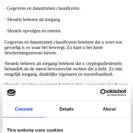
· Gegevens en datastromen classificeren.
· Sleutels beheren als toegang.
· Sleutels opvolgen en roteren.
Gegevens en datastromen classificeren betekent dat u weet wat
gevoelig is en waar het beweegt. Zo kunt u het juiste
beschermingsniveau kiezen.
Sleutels beheren als toegang betekent dat u cryptografiesleutels
behandelt als de meest bevoorrechte rechten die u hebt. Zo min
mogelijk toegang, duidelijke eigenaren en traceerbaarheid.
Sleutels opvolgen en roteren betekent dat u een routine heeft voor
rotatie, intrekking en controle, en dat u test of het werkt. Net zoals
u test of het sleutelkastje echt op slot kan.
Consent
Details
About
Slotopmerking
Artikel 21.2 h is geen eis voor cryptografische perfectie. Het is
This website uses cookies
een eis voor orde in het sleutelkastje. Wanneer cryptografie