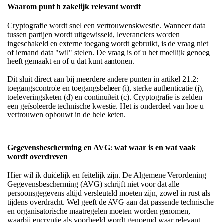
Waarom punt h zakelijk relevant wordt
Cryptografie wordt snel een vertrouwenskwestie. Wanneer data
tussen partijen wordt uitgewisseld, leveranciers worden
ingeschakeld en externe toegang wordt gebruikt, is de vraag niet
of iemand data "wil" stelen. De vraag is of u het moeilijk genoeg
heeft gemaakt en of u dat kunt aantonen.
Dit sluit direct aan bij meerdere andere punten in artikel 21.2:
toegangscontrole en toegangsbeheer (i), sterke authenticatie (j),
toeleveringsketen (d) en continuïteit (c). Cryptografie is zelden
een geïsoleerde technische kwestie. Het is onderdeel van hoe u
vertrouwen opbouwt in de hele keten.
Gegevensbescherming en AVG: wat waar is en wat vaak
wordt overdreven
Hier wil ik duidelijk en feitelijk zijn. De Algemene Verordening
Gegevensbescherming (AVG) schrijft niet voor dat alle
persoonsgegevens altijd versleuteld moeten zijn, zowel in rust als
tijdens overdracht. Wel geeft de AVG aan dat passende technische
en organisatorische maatregelen moeten worden genomen,
waarbij encryptie als voorbeeld wordt genoemd waar relevant.