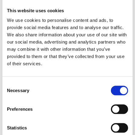
bedrijfskundige onderdelen van NIS2. Het dwingt een volwassen
gesprek over afhankelijkheden en verantwoordelijkheden af. En
This website uses cookies
het doet iets nuttigs: het verschuift veiligheid van eenmalige
We use cookies to personalise content and ads, to
controle naar doorlopende controle.
provide social media features and to analyse our traffic.
De koelketen is een goede lakmustest. Als je alleen bij inkoop
We also share information about your use of our site with
controleert, heb je eigenlijk geen controle. Je hebt slechts een
our social media, advertising and analytics partners who
gevoel. En gevoelens zijn fijn, maar slechte incidentplannen.
may combine it with other information that you’ve
provided to them or that they’ve collected from your use
Referenties
of their services.
ENISA. (2021). ENISA Threat Landscape for Supply Chain
Attacks. European Union Agency for Cybersecurity.
Consent
Necessary
Europese Unie. (2022). Richtlijn (EU) 2022/2555 (NIS2).
Selection
Publicatieblad van de Europese Unie, L 333.
MSB. (2021). Dreigingen voor digitale leveringsketens – 50
Preferences
aanbevelingen voor verbeterde cybersecurity. Zweedse Autoriteit
voor Maatschappelijke Bescherming en Paraatheid.
Statistics
Regering. (2026). Cybersecurity: de nieuwe cybersecuritywet en -
verordening traden in werking op 15 januari 2026.