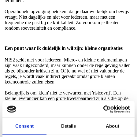
termijnen.
Operationele opvolging betekent dat je daadwerkelijk om bewijs
vraagt. Niet dagelijks en niet voor iedereen, maar met een
frequentie die past bij de kritikaliteit. Zo voorkom je theater
rondom soevereiniteit en compliance.
Een punt waar ik duidelijk in wil zijn: kleine organisaties
NIS2 geldt niet voor iedereen. Micro- en kleine ondernemingen
zijn vaak uitgezonderd, maar kunnen onder de regelgeving vallen
als ze bijzonder kritisch zijn. Of je nu wel of niet valt onder de
regels, je wordt vaak indirect geraakt omdat grote klanten
ketencontrole zullen eisen.
Belangrijk is om 'klein' niet te verwarren met 'risicovrij'. Een
kleine leverancier kan een grote kwetsbaarheid zijn als die op de
juiste plek in de keten zit.
Afsluitend
Consent
Details
About
Artikel 21.2 d is naar mijn mening een van de meest