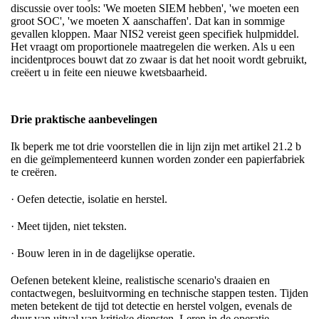
discussie over tools: 'We moeten SIEM hebben', 'we moeten een
groot SOC', 'we moeten X aanschaffen'. Dat kan in sommige
gevallen kloppen. Maar NIS2 vereist geen specifiek hulpmiddel.
Het vraagt om proportionele maatregelen die werken. Als u een
incidentproces bouwt dat zo zwaar is dat het nooit wordt gebruikt,
creëert u in feite een nieuwe kwetsbaarheid.
Drie praktische aanbevelingen
Ik beperk me tot drie voorstellen die in lijn zijn met artikel 21.2 b
en die geïmplementeerd kunnen worden zonder een papierfabriek
te creëren.
· Oefen detectie, isolatie en herstel.
· Meet tijden, niet teksten.
· Bouw leren in in de dagelijkse operatie.
Oefenen betekent kleine, realistische scenario's draaien en
contactwegen, besluitvorming en technische stappen testen. Tijden
meten betekent de tijd tot detectie en herstel volgen, evenals de
duur van uitval van kritieke diensten. Leren in de operatie