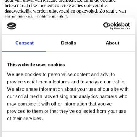
betekent dat elke incident concrete acties oplevert die
daadwerkelijk worden uitgevoerd en opgevolgd. Zo gaat u van
compliance naar echte capaciteit.
Slotopmerking
Consent
Details
About
Artikel 21.2 b eist niet dat u nooit wordt aangevallen. Het eist dat
u de realiteit aankunt. Als u kunt aantonen dat u detecteert,
isoleert, herstelt en leert van wat er gebeurt, bent u op de goede
This website uses cookies
weg. Als het echt misgaat, is het niet het beleid dat u redt, maar
het spiergeheugen.
We use cookies to personalise content and ads, to
provide social media features and to analyse our traffic.
We also share information about your use of our site with
Referenties
our social media, advertising and analytics partners who
European Union. (2022). Richtlijn (EU) 2022/2555 (NIS2).
may combine it with other information that you’ve
Officieel Publicatieblad van de Europese Unie, L 333.
provided to them or that they’ve collected from your use
of their services.
Autoriteit voor Civiele Verdediging. (2026). Dit is de
cybersecuritywet. https://www.mcf.se/
Zweedse Rijksdag. (2025). Cybersecuritywet (2025:1506).