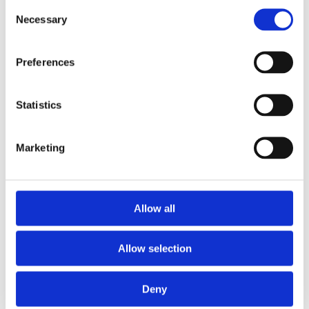
Consent
Zweedse wetgeving.
Necessary
Selection
Preferences
NIS2 artikel 20:
Wanneer de kapitein het brugdek niet
Statistics
mag verlaten.
Naar het artikel
Marketing
Allow all
NIS2 artikel
21.2 a:
Wanneer risicobeheer brandbeveiliging
Allow selection
wordt, niet een dossier.
Naar het artikel
Deny