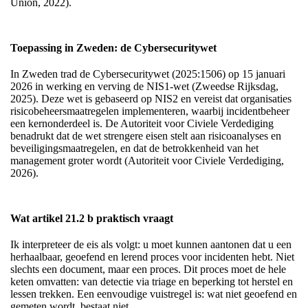
Union, 2022).
Toepassing in Zweden: de Cybersecuritywet
In Zweden trad de Cybersecuritywet (2025:1506) op 15 januari
2026 in werking en verving de NIS1-wet (Zweedse Rijksdag,
2025). Deze wet is gebaseerd op NIS2 en vereist dat organisaties
risicobeheersmaatregelen implementeren, waarbij incidentbeheer
een kernonderdeel is. De Autoriteit voor Civiele Verdediging
benadrukt dat de wet strengere eisen stelt aan risicoanalyses en
beveiligingsmaatregelen, en dat de betrokkenheid van het
management groter wordt (Autoriteit voor Civiele Verdediging,
2026).
Wat artikel 21.2 b praktisch vraagt
Ik interpreteer de eis als volgt: u moet kunnen aantonen dat u een
herhaalbaar, geoefend en lerend proces voor incidenten hebt. Niet
slechts een document, maar een proces. Dit proces moet de hele
keten omvatten: van detectie via triage en beperking tot herstel en
lessen trekken. Een eenvoudige vuistregel is: wat niet geoefend en
gemeten wordt, bestaat niet.