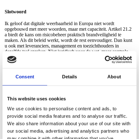
Slotwoord
Ik geloof dat digitale weerbaarheid in Europa niet wordt
opgebouwd met meer woorden, maar met capaciteit. Artikel 21.2
a biedt de kans om risicobeheer praktisch brandveiligheid te
maken. Als dit beleid werkt, wordt de rest eenvoudiger. Dan kunt
u ook met leveranciers, management en toezichthouders in
dezelfde taal spreken. Niet juridisch voor de wet, maar controle
voor de organisatie.
Consent
Details
About
Bronnen
Europese Commissie. (2024). Uitvoeringsverordening (EU)
2024/2690 met technische en methodologische eisen… (Bijlage).
This website uses cookies
EUR Lex.
We use cookies to personalise content and ads, to
Europese Unie. (2022). Richtlijn (EU) 2022/2555 (NIS2).
provide social media features and to analyse our traffic.
Publicatieblad van de Europese Unie, L 333.
We also share information about your use of our site with
Financiële Toezichthouder. (2026). Dit geldt voor de nieuwe
our social media, advertising and analytics partners who
cybersecuritywet. https://www.fi.se/
may combine it with other information that you’ve