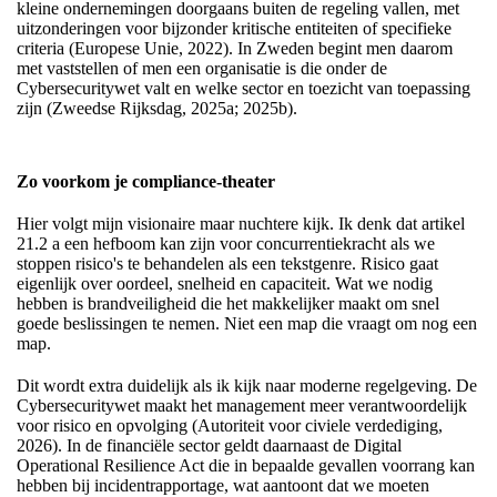
kleine ondernemingen doorgaans buiten de regeling vallen, met
uitzonderingen voor bijzonder kritische entiteiten of specifieke
criteria (Europese Unie, 2022). In Zweden begint men daarom
met vaststellen of men een organisatie is die onder de
Cybersecuritywet valt en welke sector en toezicht van toepassing
zijn (Zweedse Rijksdag, 2025a; 2025b).
Zo voorkom je compliance-theater
Hier volgt mijn visionaire maar nuchtere kijk. Ik denk dat artikel
21.2 a een hefboom kan zijn voor concurrentiekracht als we
stoppen risico's te behandelen als een tekstgenre. Risico gaat
eigenlijk over oordeel, snelheid en capaciteit. Wat we nodig
hebben is brandveiligheid die het makkelijker maakt om snel
goede beslissingen te nemen. Niet een map die vraagt om nog een
map.
Dit wordt extra duidelijk als ik kijk naar moderne regelgeving. De
Cybersecuritywet maakt het management meer verantwoordelijk
voor risico en opvolging (Autoriteit voor civiele verdediging,
2026). In de financiële sector geldt daarnaast de Digital
Operational Resilience Act die in bepaalde gevallen voorrang kan
hebben bij incidentrapportage, wat aantoont dat we moeten