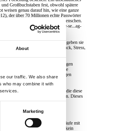
n und Großbuchstaben fest, obwohl spätere
ot weisen genau darauf hin, wie eine ganze
2), der über 70 Millionen echte Passwörter
 Kontrollen versagten, sondern die Menschen.
ven Grenzen kollidierten. (science-se...ag-
ir bauen Systeme, die logisch sind, geben sie
Organisationen um, die unter Zeitdruck, Stress,
About
sch.
 uns auf empirisch testbare Vorhersagen
schaftlich gültige Aussagen über die
edingungen sind sehr präzise Messungen
se our traffic. We also share
ers who may combine it with
, Angreifer neue Methoden erfinden, die diese
 services.
erändern als wir Unterwäsche wechseln. Dieses
, in der Modelle funktionieren.
Marketing
en Lösungen sind, sie werden an
tudien zu Sicherheitsverhalten und
stung zu hoch ist, wenn Arbeitsabläufe mit
l & Clarke, 2012). Der Mensch ist kein