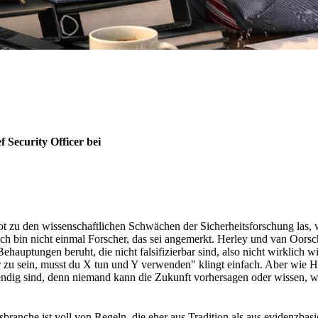
 Security Officer bei
t zu den wissenschaftlichen Schwächen der Sicherheitsforschung las, w
ch bin nicht einmal Forscher, das sei angemerkt. Herley und van Oorsc
 Behauptungen beruht, die nicht falsifizierbar sind, also nicht wirklich
zu sein, musst du X tun und Y verwenden" klingt einfach. Aber wie He
endig sind, denn niemand kann die Zukunft vorhersagen oder wissen, 
sbranche ist voll von Regeln, die eher aus Tradition als aus evidenzbas