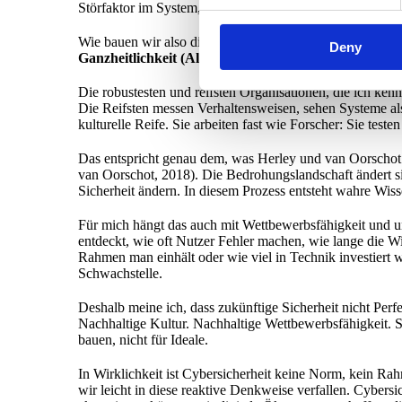
Störfaktor im System, er
ist
das System.
Wie bauen wir also digitale Ökosysteme, die sowohl wisse
Deny
Ganzheitlichkeit (Allrisiko) und Akzeptanz von "goo
Die robustesten und reifsten Organisationen, die ich kenn
Die Reifsten messen Verhaltensweisen, sehen Systeme als 
kulturelle Reife. Sie arbeiten fast wie Forscher: Sie tes
Das entspricht genau dem, was Herley und van Oorschot f
van Oorschot, 2018). Die Bedrohungslandschaft ändert s
Sicherheit ändern. In diesem Prozess entsteht wahre Wiss
Für mich hängt das auch mit Wettbewerbsfähigkeit und u
entdeckt, wie oft Nutzer Fehler machen, wie lange die W
Rahmen man einhält oder wie viel in Technik investiert w
Schwachstelle.
Deshalb meine ich, dass zukünftige Sicherheit nicht Perf
Nachhaltige Kultur. Nachhaltige Wettbewerbsfähigkeit. Sy
bauen, nicht für Ideale.
In Wirklichkeit ist Cybersicherheit keine Norm, kein R
wir leicht in diese reaktive Denkweise verfallen. Cyber