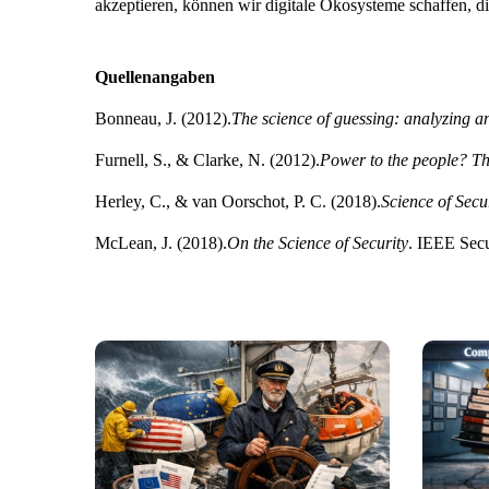
akzeptieren, können wir digitale Ökosysteme schaffen, di
Quellenangaben
Bonneau, J. (2012).
The science of guessing: analyzing 
Furnell, S., & Clarke, N. (2012).
Power to the people? Th
Herley, C., & van Oo
rschot, P. C. (2018).
Science of Sec
McLean, J. (2018).
On the S
cience of Security
. IEEE Secu