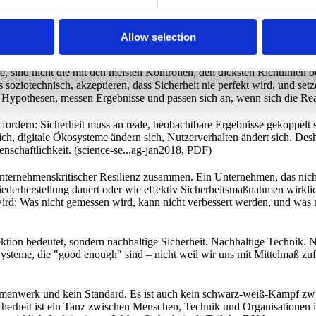
nschaftlich fundiert als auch menschlich tragbar sind? Die kurze Antwo
Allow selection
d enough" (Verhältnismäßigkeit).
e, sind nicht die mit den meisten Kontrollen, den dicksten Richtlinien o
soziotechnisch, akzeptieren, dass Sicherheit nie perfekt wird, und setz
ten Hypothesen, messen Ergebnisse und passen sich an, wenn sich die Real
ordern: Sicherheit muss an reale, beobachtbare Ergebnisse gekoppelt 
ich, digitale Ökosysteme ändern sich, Nutzerverhalten ändert sich. De
enschaftlichkeit. (science-se...ag-jan2018, PDF)
nternehmenskritischer Resilienz zusammen. Ein Unternehmen, das nicht
iederherstellung dauert oder wie effektiv Sicherheitsmaßnahmen wirkli
ird: Was nicht gemessen wird, kann nicht verbessert werden, und was n
ektion bedeutet, sondern nachhaltige Sicherheit. Nachhaltige Technik. 
steme, die "good enough" sind – nicht weil wir uns mit Mittelmaß zufr
ahmenwerk und kein Standard. Es ist auch kein schwarz-weiß-Kampf zw
sicherheit ist ein Tanz zwischen Menschen, Technik und Organisationen