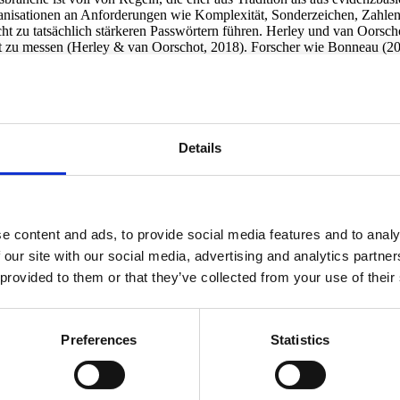
rganisationen an Anforderungen wie Komplexität, Sonderzeichen, Zahle
cht zu tatsächlich stärkeren Passwörtern führen. Herley und van Oorsch
t zu messen (Herley & van Oorschot, 2018). Forscher wie Bonneau (201
it vermeiden und stattdessen vorhersehbare Muster verwenden. Nicht die
waren, sondern weil die Regeln mit menschlichem Verhalten und kogniti
eit, wenn wir wirklich sichere digitale Ökosysteme schaffen wollen. W
 schreiben Richtliniendokumente, die rational sind, setzen sie aber in 
Details
ht die Technik macht die Sicherheitsarbeit schwierig, sondern der Men
sagt, dass Sicherheit durchaus wissenschaftlich sein kann, solange wir
 bestimmte Maschine einen bestimmten Hash knackt, können wir wissen
g nach hat er damit recht. Unter kontrollierten und klar definierten B
e content and ads, to provide social media features and to analy
 our site with our social media, advertising and analytics partn
ch in komplexen digitalen Ökosystemen ab, in denen Nutzer improvisieren
 provided to them or that they’ve collected from your use of their
 Cybersicherheitsreife gering ist und sich Organisationen schneller v
d wirtschaftlichen Anreizen ist so weit von der Laborumgebung entfernt
Preferences
Statistics
nd den Menschen zuerst zurück. Egal wie ausgefeilt unsere technisch
 Menschen und ihre Realität und ihren Alltag gestalten. Dies wird in S
eder bestätigt. Menschen nehmen Abkürzungen, wenn die kognitive Bela
 eher als Hindernis denn als Unterstützung wahrgenommen wird (Furnel