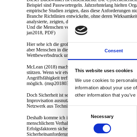
Beispiel sind Passwortregeln. Jahrzehntelang hielten O
empirische Studien zeigten, dass diese Anforderungen ni
Branche Richtlinien entwickelte, ohne deren Wirksamkei
analysierte, zeigten, dass Nutzer tatsächlich Zufälligke
Und die Menschen versagten nicht, weil sie "unwissend" 
jan2018, PDF)
Hier sehe ich die große Herausforderung der Cybersicherh
aber Menschen in die Hand, die nicht logisch handeln. Wir
Consent
Wettbewerbsdruck und kulturellen Einflüssen stehen. Nic
McLean (2018) macht einen interessanten Punkt, wenn er 
This website uses cookies
stützen. Wenn wir etwa messen können, wie schnell eine
Angriffsfähigkeit treffen (McLean, 2018). Meiner Meinun
We use cookies to personalis
möglich. (msp2018030006, PDF)
information about your use of
Doch Sicherheit ist selten so kontrolliert. Sie spielt si
other information that you’ve
Improvisation ausnutzen, Anbieter Updates einführen, die
Netzwerk aus Technik, Kultur, Verhalten, Psychologie un
Consent
Necessary
Selection
Deshalb komme ich immer wieder auf Cyberpsychologie u
menschlichem Verhalten scheitern, wenn wir nicht für die
Erfolgsfaktoren sicherer digitaler Ökosysteme immer wi
Sicherheitsanforderungen kollidieren oder wenn Technik