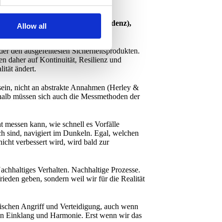
rt lautet:
durch Messbarkeit (Evidenz),
Allow all
der den ausgefeiltesten Sicherheitsprodukten.
en daher auf Kontinuität, Resilienz und
ität ändert.
sein, nicht an abstrakte Annahmen (Herley &
shalb müssen sich auch die Messmethoden der
 messen kann, wie schnell es Vorfälle
ch sind, navigiert im Dunkeln. Egal, welchen
icht verbessert wird, wird bald zur
Nachhaltiges Verhalten. Nachhaltige Prozesse.
ieden geben, sondern weil wir für die Realität
ischen Angriff und Verteidigung, auch wenn
 in Einklang und Harmonie. Erst wenn wir das