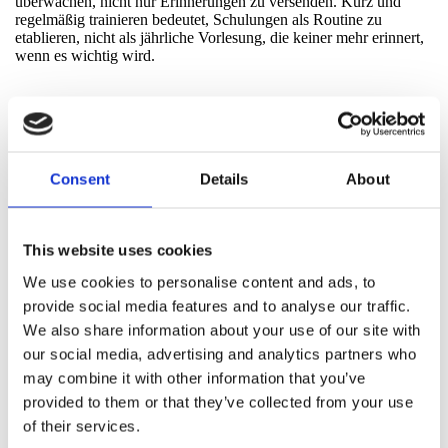
überwachen, nicht nur Erinnerungen zu versenden. Kurz und
regelmäßig trainieren bedeutet, Schulungen als Routine zu
etablieren, nicht als jährliche Vorlesung, die keiner mehr erinnert,
wenn es wichtig wird.
Fazit
Artikel 21.2 g ist nicht der spektakulärste Punkt in NIS2. Er ist
sogar schlimmer: Er ist alltäglich. Und genau deshalb funktioniert
Consent
Details
About
er.
Sicherheit, die langfristig hält, entsteht nicht nur durch Architektur
und Verträge. Sie entsteht durch Gewohnheiten. Wie
This website uses cookies
Küchenhygiene: Niemand applaudiert, wenn sie funktioniert.
We use cookies to personalise content and ads, to
Aber jeder bemerkt, wenn sie fehlt.
provide social media features and to analyse our traffic.
We also share information about your use of our site with
Quellen
our social media, advertising and analytics partners who
may combine it with other information that you’ve
ENISA. (2025). Technische Umsetzungshinweise zu Maßnahmen
provided to them or that they’ve collected from your use
des Cybersicherheitsrisikomanagements (Version 1.0).
of their services.
Europäische Agentur für Cybersicherheit.