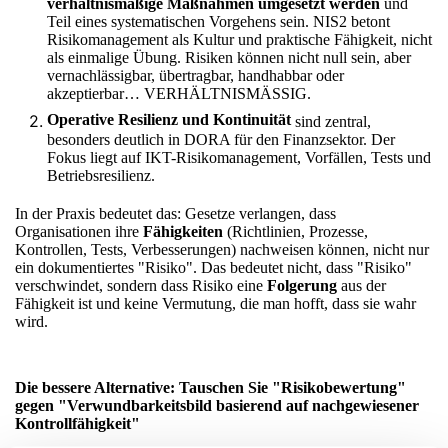
verhältnismäßige Maßnahmen umgesetzt werden
und
Teil eines systematischen Vorgehens sein. NIS2 betont
Risikomanagement als Kultur und praktische Fähigkeit, nicht
als einmalige Übung. Risiken können nicht null sein, aber
vernachlässigbar, übertragbar, handhabbar oder
akzeptierbar… VERHÄLTNISMÄSSIG.
Operative Resilienz und Kontinuität
sind zentral,
besonders deutlich in DORA für den Finanzsektor. Der
Fokus liegt auf IKT-Risikomanagement, Vorfällen, Tests und
Betriebsresilienz.
In der Praxis bedeutet das: Gesetze verlangen, dass
Organisationen ihre
Fähigkeiten
(Richtlinien, Prozesse,
Kontrollen, Tests, Verbesserungen) nachweisen können, nicht nur
ein dokumentiertes "Risiko". Das bedeutet nicht, dass "Risiko"
verschwindet, sondern dass Risiko eine
Folgerung
aus der
Fähigkeit ist und keine Vermutung, die man hofft, dass sie wahr
wird.
Die bessere Alternative: Tauschen Sie "Risikobewertung"
gegen "Verwundbarkeitsbild basierend auf nachgewiesener
Kontrollfähigkeit"