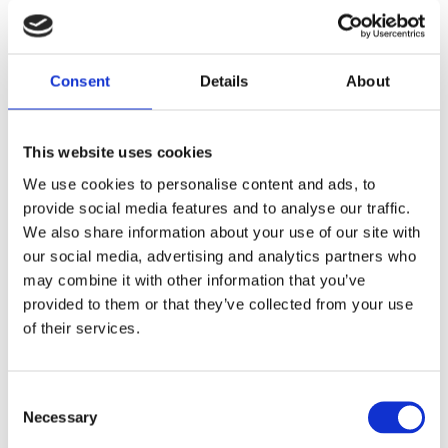
Hier kommt die Veränderung, die oft disruptiv wirkt, aber
eigentlich logisch ist. Wer mich kennt, weiß, dass ich gerne
disruptiv bin.
Consent
Details
About
Was passiert, wenn Circus Risk eine neue Vorstellung gibt?
Circus Risk fragt:
This website uses cookies
"Wie hoch ist das Risiko (1–5), dass etwas passiert?"
We use cookies to personalise content and ads, to
Theater Resilienz fragt:
provide social media features and to analyse our traffic.
We also share information about your use of our site with
"Welche bekannten Bedrohungen sind relevant und welche
our social media, advertising and analytics partners who
Kontrollen müssen vorhanden sein, um die Verwundbarkeit zu
verringern? Was fehlt
nachweislich
? Welche Fähigkeiten
may combine it with other information that you’ve
brauchen wir?"
provided to them or that they’ve collected from your use
of their services.
Das ist der Unterschied zwischen:
einer Brandrisikokarte malen,
und tatsächlich kontrollieren, dass Feuerschutztüren
Consent
schließen, Übungen funktionieren, die Alarmkette hält und
Necessary
Selection
Wiederherstellung getestet ist.