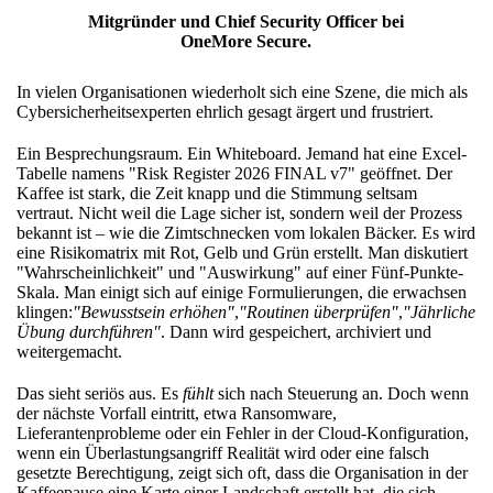
Mitgründer und Chief Security Officer bei
OneMore Secure.
In vielen Organisationen wiederholt sich eine Szene, die mich als
Cybersicherheitsexperten ehrlich gesagt ärgert und frustriert.
Ein Besprechungsraum. Ein Whiteboard. Jemand hat eine Excel-
Tabelle namens "Risk Register 2026 FINAL v7" geöffnet. Der
Kaffee ist stark, die Zeit knapp und die Stimmung seltsam
vertraut. Nicht weil die Lage sicher ist, sondern weil der Prozess
bekannt ist – wie die Zimtschnecken vom lokalen Bäcker. Es wird
eine Risikomatrix mit Rot, Gelb und Grün erstellt. Man diskutiert
"Wahrscheinlichkeit" und "Auswirkung" auf einer Fünf-Punkte-
Skala. Man einigt sich auf einige Formulierungen, die erwachsen
klingen:
"Bewusstsein erhöhen"
,
"Routinen überprüfen"
,
"Jährliche
Übung durchführen"
. Dann wird gespeichert, archiviert und
weitergemacht.
Das sieht seriös aus. Es
fühlt
sich nach Steuerung an. Doch wenn
der nächste Vorfall eintritt, etwa Ransomware,
Lieferantenprobleme oder ein Fehler in der Cloud-Konfiguration,
wenn ein Überlastungsangriff Realität wird oder eine falsch
gesetzte Berechtigung, zeigt sich oft, dass die Organisation in der
Kaffeepause eine Karte einer Landschaft erstellt hat, die sich