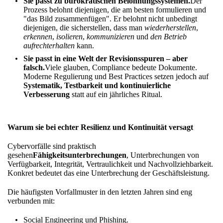
Sie passt zu bürokratischen Belohnungssystemen.
Der
Prozess belohnt diejenigen, die am besten formulieren und
"das Bild zusammenfügen". Er belohnt nicht unbedingt
diejenigen, die sicherstellen, dass man
wiederherstellen
,
erkennen
,
isolieren
,
kommunizieren
und
den Betrieb
aufrechterhalten
kann.
Sie passt in eine Welt der Revisionsspuren – aber
falsch.
Viele glauben, Compliance bedeute Dokumente.
Moderne Regulierung und Best Practices setzen jedoch auf
Systematik, Testbarkeit und kontinuierliche
Verbesserung
statt auf ein jährliches Ritual.
Warum sie bei echter Resilienz und Kontinuität versagt
Cybervorfälle sind praktisch
gesehen
Fähigkeitsunterbrechungen
, Unterbrechungen von
Verfügbarkeit, Integrität, Vertraulichkeit und Nachvollziehbarkeit.
Konkret bedeutet das eine Unterbrechung der Geschäftsleistung.
Die häufigsten Vorfallmuster in den letzten Jahren sind eng
verbunden mit:
Social Engineering und Phishing.